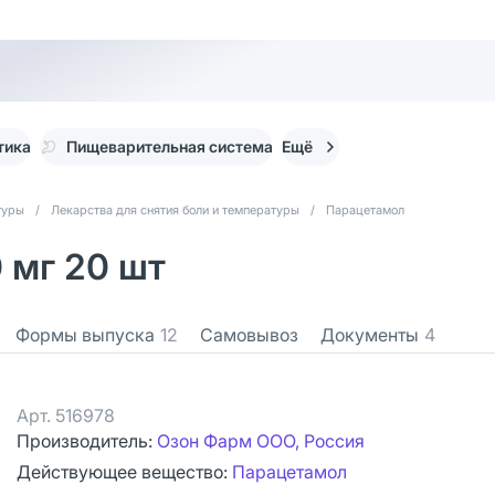
тика
Пищеварительная система
Ещё
туры
/
Лекарства для снятия боли и температуры
/
Парацетамол
 мг 20 шт
Формы выпуска
12
Самовывоз
Документы
4
Арт.
516978
Производитель:
Озон Фарм ООО, Россия
Действующее вещество:
Парацетамол