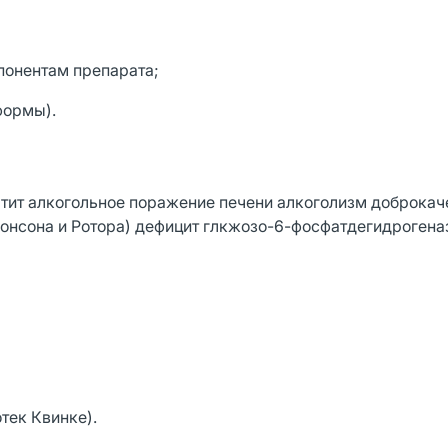
понентам препарата;
формы).
атит алкогольное поражение печени алкоголизм доброка
нсона и Ротора) дефицит глкжозо-6-фосфатдегидрогена
тек Квинке).