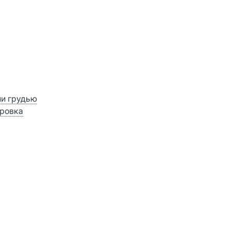
ии грудью
ровка