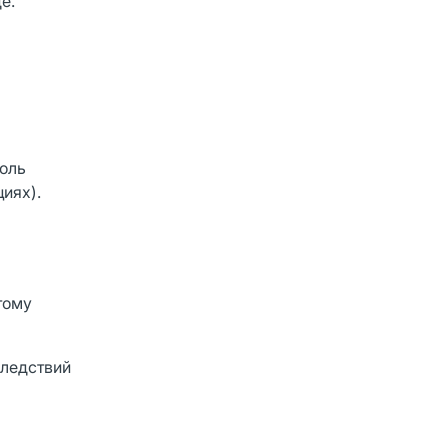
е.
боль
иях).
тому
следствий