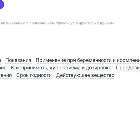
д назначением и применением проконсультируйтесь с врачом
е
Показания
Применение при беременности и кормлен
вие
Как принимать, курс приема и дозировка
Передози
нения
Срок годности
Действующее вещество