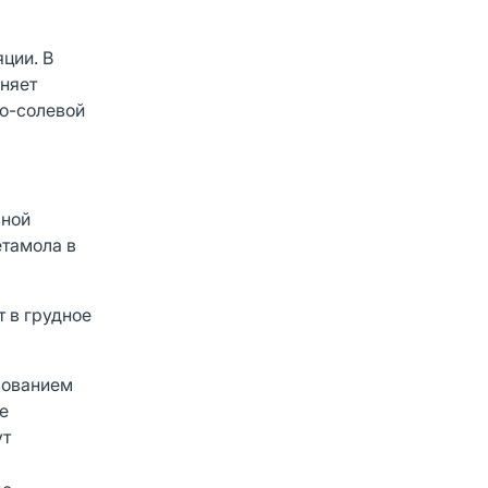
ции. В
няет
но-солевой
ьной
етамола в
 в грудное
зованием
е
ут