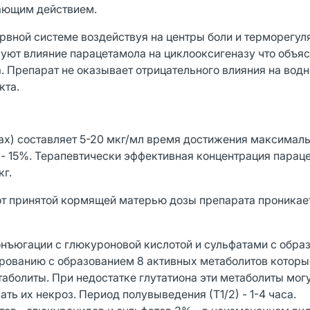
ающим действием.
рвной системе воздействуя на центры боли и терморегуля
уют влияние парацетамола на циклооксигеназу что объяс
. Препарат не оказывает отрицательного влияния на вод
кта.
х) составляет 5-20 мкг/мл время достижения максимал
ы - 15%. Терапевтически эффективная концентрация парац
кг.
от принятой кормящей матерью дозы препарата проникает
онъюгации с глюкуроновой кислотой и сульфатами с обра
рованию с образованием 8 активных метаболитов которы
аболиты. При недостатке глутатиона эти метаболиты мог
ь их некроз. Период полувыведения (Т1/2) - 1-4 часа.