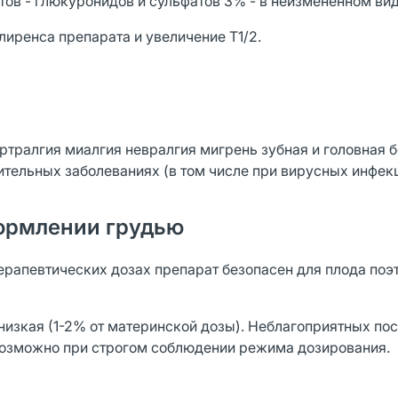
ов - глюкуронидов и сульфатов 3% - в неизмененном вид
лиренса препарата и увеличение Т1/2.
ртралгия миалгия невралгия мигрень зубная и головная 
тельных заболеваниях (в том числе при вирусных инфекц
ормлении грудью
ерапевтических дозах препарат безопасен для плода поэ
низкая (1-2% от материнской дозы). Неблагоприятных по
возможно при строгом соблюдении режима дозирования.