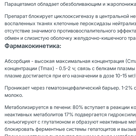
Парацетамол обладает обезболивающим и жаропониж
Препарат блокирует циклооксигеназу в центральной не
воспаленных тканях клеточные пероксидазы нейтрализ
отсутствие значимого противовоспалительного эффекта
обмен и слизистую оболочку желудочно-кишечного тра
Фармакокинетика:
Абсорбция - высокая максимальная концентрация (Сmа
концентрации (Tmax) - 0.5-2 ч; связь с белками плазм
плазме достигается при его назначении в дозе 10-15 мг/
Проникает через гематоэнцефалический барьер. 1-2% 
молоко.
Метаболизируется в печени: 80% вступает в реакции к
неактивных метаболитов 17% подвергается гидроксили
конъюгируют с глутатионом и образуют неактивные мет
блокировать ферментные системы гепатоцитов и вызыват