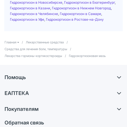
Гидрокортизон в Новосибирске
,
Гидрокортизон в Екатеринбург
,
Гидрокортизон в Казани
,
Гидрокортизон в Нижнем Новгород
,
Гидрокортизон в Челябинске
,
Гидрокортизон в Самаре
,
Гидрокортизон в Уфе
,
Гидрокортизон в Ростове-на-Дону
Главная
/
Лекарственные средства
/
Средства для лечения боли, температуры
/
Лекарства гормоны-кортикостероиды
/
Гидрокортизоновая мазь
Помощь
Самовывоз из аптек
ЕАПТЕКА
Обмен и возврат
О компании
Что с моим заказом?
Покупателям
Карьера
Ответы на вопросы
Оплата
Поставщики
Обратная связь
Блог