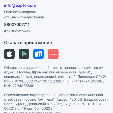
Отзывы
Лицензия
info@eapteka.ru
Программа СберСпасибо
Реклама на сайте
Если есть вопросы,
отзывы и предложения
Политика конфиденциальности
Ваши товары на ЕАПТЕКЕ
88007007711
Пользовательское соглашение
Сотрудничество для аптек
Круглосуточно
Политика рекомендаций
СМИ о нас
Скачать приложение
Этика и соответствие
Политика в отношении обработки персональных данных
Общество с ограниченной ответственностью «еАптека»;
Адрес: Москва, Фрунзенская набережная, дом 42,
цокольный этаж, помещение I, комната 2; Лицензия: Л042-
01177-91/00587270 от 09.12.2020 г.; ОГРН: 1147746631988,
ИНН 7704865540
Обособленное подразделение Общества с ограниченной
ответственностью "еАптека"; Адрес: 450106, Башкортостан
Респ., Уфа г., Дуванский б-р,23/2; Лицензия: № ЛО-02-02-
003212 от 19 октября 2020 г.;
© 2026 eАптека. Все права защищены