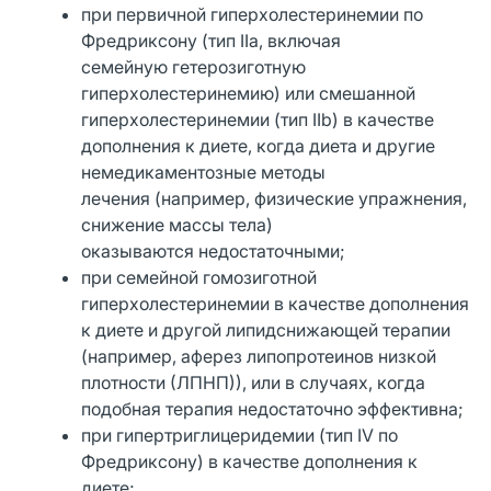
при первичной гиперхолестеринемии по
Фредриксону (тип IIа, включая
семейную гетерозиготную
гиперхолестеринемию) или смешанной
гиперхолестеринемии (тип IIb) в качестве
дополнения к диете, когда диета и другие
немедикаментозные методы
лечения (например, физические упражнения,
снижение массы тела)
оказываются недостаточными;
при семейной гомозиготной
гиперхолестеринемии в качестве дополнения
к диете и другой липидснижающей терапии
(например, аферез липопротеинов низкой
плотности (ЛПНП)), или в случаях, когда
подобная терапия недостаточно эффективна;
при гипертриглицеридемии (тип IV по
Фредриксону) в качестве дополнения к
диете;