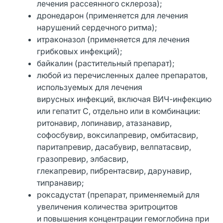
лечения рассеянного склероза);
дронедарон (применяется для лечения
нарушений сердечного ритма);
итраконазол (применяется для лечения
грибковых инфекций);
байкалин (растительный препарат);
любой из перечисленных далее препаратов,
используемых для лечения
вирусных инфекций, включая ВИЧ-инфекцию
или гепатит С, отдельно или в комбинации:
ритонавир, лопинавир, атазанавир,
софосбувир, воксилапревир, омбитасвир,
паритапревир, дасабувир, велпатасвир,
гразопревир, элбасвир,
глекапревир, пибрентасвир, дарунавир,
типранавир;
роксадустат (препарат, применяемый для
увеличения количества эритроцитов
и повышения концентрации гемоглобина при