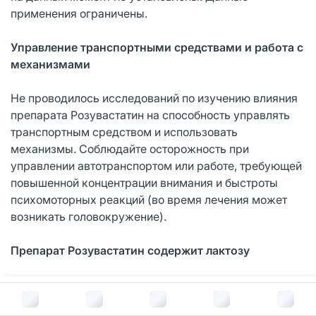
применения ограничены.
Управление транспортными средствами и работа с
механизмами
Не проводилось исследований по изучению влияния
препарата Розувастатин на способность управлять
транспортным средством и использовать
механизмы. Соблюдайте осторожность при
управлении автотранспортом или работе, требующей
повышенной концентрации внимания и быстроты
психомоторных реакций (во время лечения может
возникать головокружение).
Препарат Розувастатин содержит лактозу
Если у Вас непереносимость некоторых сахаров,
В корзину за
1 936
руб.
обратитесь к лечащему врачу перед приемом