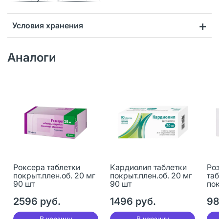
Условия хранения
Аналоги
Роксера таблетки
Кардиолип таблетки
Ро
покрыт.плен.об. 20 мг
покрыт.плен.об. 20 мг
та
90 шт
90 шт
пок
90
2596 руб.
1496 руб.
98
В корзину
В корзину