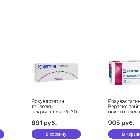
Розувастатин
Розувастатин
0
таблетки
Вертекс табл
покрыт.плен.об. 20
покрыт.плен.
мг 30 шт
мг 30 шт
891 руб.
905 руб.
В корзину
В корзи