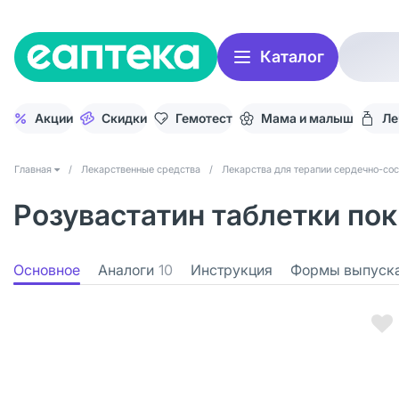
Каталог
Акции
Скидки
Гемотест
Мама и малыш
Ле
Главная
/
Лекарственные средства
/
Лекарства для терапии сердечно-со
Розувастатин таблетки пок
Основное
Аналоги
10
Инструкция
Формы выпуск