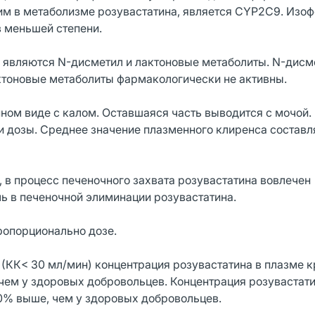
м в метаболизме розувастатина, является CYP2C9. Изо
 меньшей степени.
являются N-дисметил и лактоновые метаболиты. N-дисм
актоновые метаболиты фармакологически не активны.
ном виде с калом. Оставшаяся часть выводится с мочой
нии дозы. Среднее значение плазменного клиренса составл
, в процесс печеночного захвата розувастатина вовлечен
 в печеночной элиминации розувастатина.
ропорционально дозе.
(КК< 30 мл/мин) концентрация розувастатина в плазме к
 чем у здоровых добровольцев. Концентрация розувастати
50% выше, чем у здоровых добровольцев.