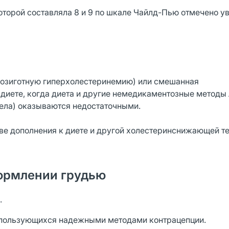
которой составляла 8 и 9 по шкале Чайлд-Пью отмечено у
ерозиготную гиперхолестеринемию) или смешанная
к диете, когда диета и другие немедикаментозные методы
ела) оказываются недостаточными.
ве дополнения к диете и другой холестеринснижающей те
ормлении грудью
.
е пользующихся надежными методами контрацепции.