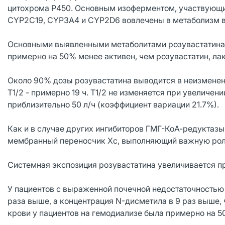
цитохрома Р450. Основным изоферментом, участвующи
CYP2C19, CYP3A4 и CYP2D6 вовлечены в метаболизм в
Основными выявленными метаболитами розувастатина 
примерно на 50% менее активен, чем розувастатин, л
Около 90% дозы розувастатина выводится в неизменен
T1/2 - примерно 19 ч. T1/2 не изменяется при увеличе
приблизительно 50 л/ч (коэффициент вариации 21.7%).
Как и в случае других ингибиторов ГМГ-КоА-редуктазы
мембранный переносчик Хс, выполняющий важную роль
Системная экспозиция розувастатина увеличивается п
У пациентов с выраженной почечной недостаточностью 
раза выше, а концентрация N-дисметила в 9 раз выше,
крови у пациентов на гемодиализе была примерно на 