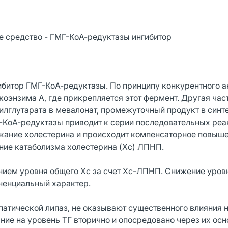
 средство - ГМГ-КоА-редуктазы ингибитор
ибитор ГМГ-КоА-редуктазы. По принципу конкурентного 
коэнзима А, где прикрепляется этот фермент. Другая ча
илглутарата в мевалонат, промежуточный продукт в синт
-КоА-редуктазы приводит к серии последовательных реак
ржание холестерина и происходит компенсаторное повыш
ние катаболизма холестерина (Xc) ЛПНП.
ением уровня общего Хс за счет Хс-ЛПНП. Снижение уро
ненциальный характер.
патической липаз, не оказывают существенного влияния н
ние на уровень ТГ вторично и опосредовано через их ос