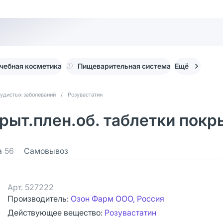
чебная косметика
Пищеварительная система
Ещё
судистых заболеваний
/
Розувастатин
рыт.плен.об. таблетки покры
а
56
Самовывоз
Арт.
527222
Производитель:
Озон Фарм ООО, Россия
Действующее вещество:
Розувастатин