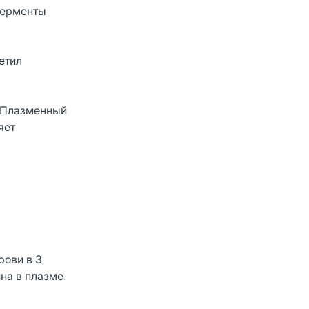
ферменты
етил
. Плазменный
яет
рови в 3
на в плазме