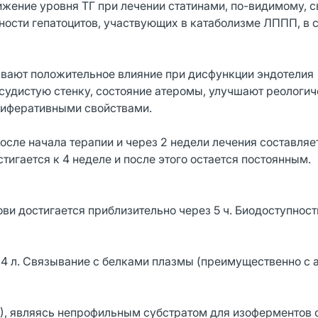
ение уровня ТГ при лечении статинами, по-видимому, с
ности гепатоцитов, участвующих в катаболизме ЛППП, в 
ывают положительное влияние при дисфункции эндотелия
осудистую стенку, состояние атеромы, улучшают реологи
лиферативными свойствами.
после начала терапии и через 2 недели лечения составляе
игается к 4 неделе и после этого остается постоянным.
и достигается приблизительно через 5 ч. Биодоступност
134 л. Связывание с белками плазмы (преимущественно с
), являясь непрофильным субстратом для изоферментов