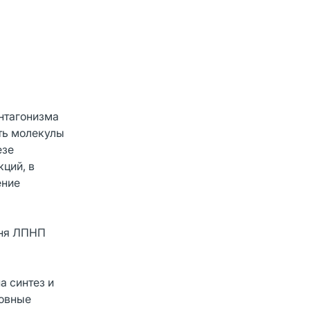
антагонизма
сть молекулы
езе
ций, в
ение
вня ЛПНП
а синтез и
новные