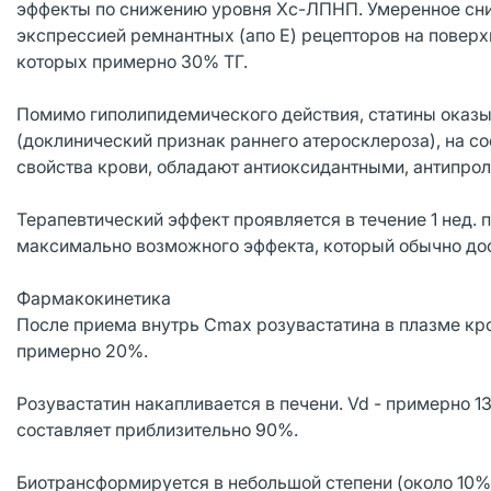
эффекты по снижению уровня Хс-ЛПНП. Умеренное сниж
экспрессией ремнантных (апо Е) рецепторов на поверх
которых примерно 30% ТГ.
Помимо гиполипидемического действия, статины оказ
(доклинический признак раннего атеросклероза), на с
свойства крови, обладают антиоксидантными, антипро
Терапевтический эффект проявляется в течение 1 нед. 
максимально возможного эффекта, который обычно дост
Фармакокинетика
После приема внутрь Cmax розувастатина в плазме кров
примерно 20%.
Розувастатин накапливается в печени. Vd - примерно 
составляет приблизительно 90%.
Биотрансформируется в небольшой степени (около 10%