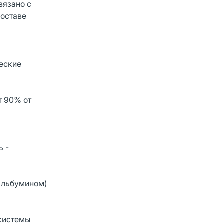
вязано с
составе
ческие
т 90% от
ь -
 альбумином)
 системы