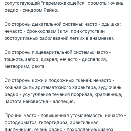
сопутствующей "перемежающейся" хромоты; очень
редко - синдром Рейно.
Со стороны дыхательной системы: часто - одышка;
нечасто - бронхоспазм (в т.ч. при отсутствии
обструктивных заболеваний легких в анамнезе).
Со стороны пищеварительной системы: часто -
тошнота, запор, диарея; нечасто - диспепсия,
метеоризм, рвота.
Со стороны кожи и подкожных тканей: нечасто -
кожная сыпь эритематозного характера, зуд; очень
редко - усугубление течения псориаза, крапивница;
частота неизвестна - алопеция.
Прочие: часто - повышенная утомляемость; нечасто -
фотодерматоз, гипергидроз; эректильная
дисфункция; очень редко - похолодание/цианоз