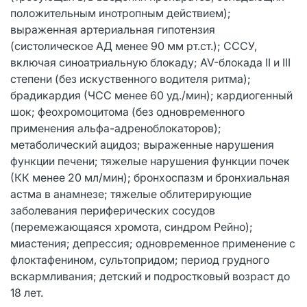
положительным инотропным действием);
выраженная артериальная гипотензия
(систолическое АД менее 90 мм рт.ст.); СССУ,
включая синоатриальную блокаду; AV-блокада II и III
степени (без искуственного водителя ритма);
брадикардия (ЧСС менее 60 уд./мин); кардиогенный
шок; феохромоцитома (без одновременного
применения альфа-адреноблокаторов);
метаболический ацидоз; выраженные нарушения
функции печени; тяжелые нарушения функции почек
(КК менее 20 мл/мин); бронхоспазм и бронхиальная
астма в анамнезе; тяжелые облитерирующие
заболевания периферических сосудов
(перемежающаяся хромота, синдром Рейно);
миастения; депрессия; одновременное применение с
флоктафенином, сультопридом; период грудного
вскармливания; детский и подростковый возраст до
18 лет.