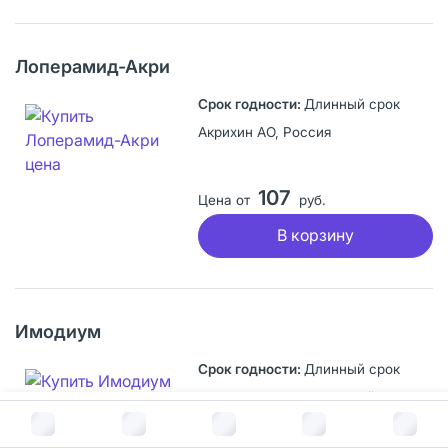
Лоперамид-Акри
Длинный срок
Акрихин АО, Россия
107
Цена от
руб.
В корзину
Имодиум
Длинный срок
Каталент ЮК Суиндон Зайдис Лимитед, Великобритания
В корзину за
153
руб.