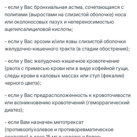
- если у Вас бронхиальная астма, сочетающаяся с
полипами (выростами на слизистой оболочке) носа
или околоносовых пазух и непереносимостью
ацетилсалициловой кислоты;
- если у Вас эрозии и/или язвы слизистой оболочки
желудочно-кишечного тракта (в стадии обострения);
- если у Вас желудочно-кишечное кровотечение
(рвота с примесью крови или в виде кофейной гущи,
следы крови в каловых массах или стул (фекалии)
черного цвета);
- если у Вас предрасположенность к кровоточивости
или возникновению кровотечений (геморрагический
диатез);
- если Вам назначен метотрексат
(противоопухолевое и противоревматическое
средство) в дозе 15 мг в неделю и более;