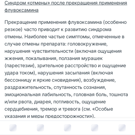
Синдром «отмены» после прекращения применения
флувоксамина
Прекращение применения флувоксамина (особенно
резкое) часто приводит к развитию синдрома
отмены. Наиболее частые симптомы, отмеченные в
случае отмены препарата: головокружение,
нарушения чувствительности (включая ощущения
жжения, покалывания, ползания мурашек
(парестезии), зрительное расстройство и ощущение
удара током), нарушения засыпания (включая
бессонницу и яркие сновидения), возбуждение,
раздражительность, спутанность сознания,
эмоциональная лабильность, головная боль, тошнота
и/или рвота, диарея, потливость, ощущение
сердцебиения, тремор и тревога (см. «Особые
указания и меры предосторожности»).
В корзину за
1 340
руб.
Большинство этих симптомов имеют слабо или