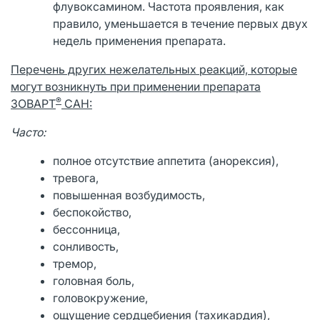
флувоксамином. Частота проявления, как
правило, уменьшается в течение первых двух
недель применения препарата.
Перечень других нежелательных реакций, которые
могут возникнуть при применении препарата
®
ЗОВАРТ
САН
:
Часто:
полное отсутствие аппетита (анорексия),
тревога,
повышенная возбудимость,
беспокойство,
бессонница,
сонливость,
тремор,
головная боль,
головокружение,
ощущение сердцебиения (тахикардия),