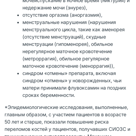
мочеиспускание в ночное время (никтурия) и
недержание мочи (энурез),
отсутствие оргазма (аноргазмия),
менструальные нарушения (нарушения
менструального цикла, такие как аменорея
(отсутствие менструаций), скудные
менструации (гипоменорея), обильное
нерегулярное маточное кровотечение
(метроррагия), обильное регулярное
маточное кровотечение (меноррагия)),
синдром «отмены» препарата, включая
синдром «отмены» у новорожденных, чьи
матери принимали флувоксамин на поздних
сроках беременности.
*Эпидемиологические исследования, выполненные,
главным образом, с участием пациентов в возрасте
50 лет и старше, показали повышение риска
переломов костей у пациентов, получавших СИОЗС и