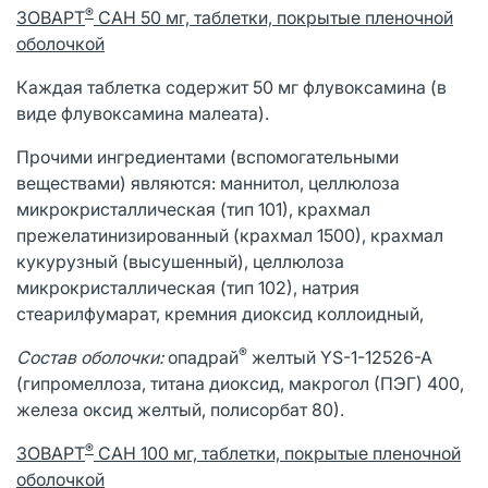
®
ЗОВАРТ
САН 50 мг, таблетки, покрытые пленочной
оболочкой
Каждая таблетка содержит 50 мг флувоксамина (в
виде флувоксамина малеата).
Прочими ингредиентами (вспомогательными
веществами) являются: маннитол, целлюлоза
микрокристаллическая (тип 101), крахмал
прежелатинизированный (крахмал 1500), крахмал
кукурузный (высушенный), целлюлоза
микрокристаллическая (тип 102), натрия
стеарилфумарат, кремния диоксид коллоидный,
®
Состав оболочки:
опадрай
желтый YS-1-12526-A
(гипромеллоза, титана диоксид, макрогол (ПЭГ) 400,
железа оксид желтый, полисорбат 80).
®
ЗОВАРТ
САН 100 мг, таблетки, покрытые пленочной
оболочкой