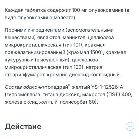
Каждая таблетка содержит 100 мг флувоксамина (в
виде флувоксамина малеата).
Прочими ингредиентами (вспомогательными
веществами) являются: маннитол, целлюлоза
микрокристаллическая (тип 101), крахмал
прежелатинизированный (крахмал 1500), крахмал
кукурузный (высушенный), целлюлоза
микрокристаллическая (тип 102), натрия
стеарилфумарат, кремния диоксид коллоидный,
®
Состав оболочки:
опадрай
желтый YS-1-12526-A
(гипромеллоза, титана диоксид, макрогол (ПЭГ) 400,
железа оксид желтый, полисорбат 80).
Действие