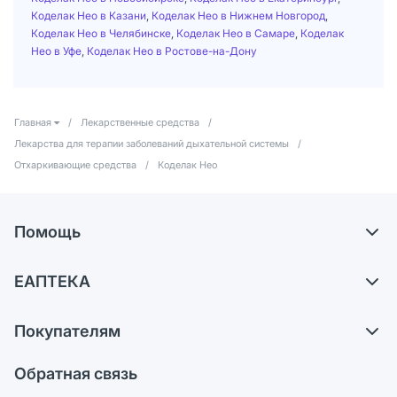
Коделак Нео в Казани
,
Коделак Нео в Нижнем Новгород
,
Коделак Нео в Челябинске
,
Коделак Нео в Самаре
,
Коделак
Нео в Уфе
,
Коделак Нео в Ростове-на-Дону
Главная
/
Лекарственные средства
/
Лекарства для терапии заболеваний дыхательной системы
/
Отхаркивающие средства
/
Коделак Нео
Помощь
Самовывоз из аптек
ЕАПТЕКА
Обмен и возврат
О компании
Что с моим заказом?
Покупателям
Карьера
Ответы на вопросы
Оплата
Поставщики
Обратная связь
Блог
Отзывы