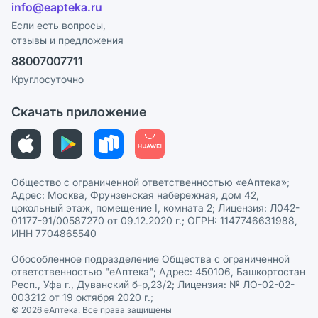
Лицензия
info@eapteka.ru
Программа СберСпасибо
Реклама на сайте
Если есть вопросы,
отзывы и предложения
Политика конфиденциальности
Ваши товары на ЕАПТЕКЕ
88007007711
Пользовательское соглашение
Сотрудничество для аптек
Круглосуточно
Политика рекомендаций
СМИ о нас
Скачать приложение
Этика и соответствие
Политика в отношении обработки персональных данных
Общество с ограниченной ответственностью «еАптека»;
Адрес: Москва, Фрунзенская набережная, дом 42,
цокольный этаж, помещение I, комната 2; Лицензия: Л042-
01177-91/00587270 от 09.12.2020 г.; ОГРН: 1147746631988,
ИНН 7704865540
Обособленное подразделение Общества с ограниченной
ответственностью "еАптека"; Адрес: 450106, Башкортостан
Респ., Уфа г., Дуванский б-р,23/2; Лицензия: № ЛО-02-02-
003212 от 19 октября 2020 г.;
© 2026 eАптека. Все права защищены