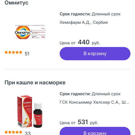
Омнитус
Длинный срок
Хемофарм А.Д., Сербия
440
Цена от
руб.
В корзину
51
При кашле и насморке
Длинный срок
ГСК Консьюмер Хелскер С.А., Швейцария
531
Цена от
руб.
В корзину
33