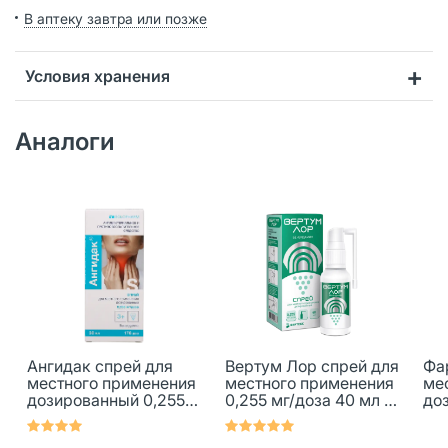
В аптеку завтра или позже
Условия хранения
Аналоги
Ангидак спрей для
Вертум Лор спрей для
Фа
местного применения
местного применения
ме
дозированный 0,255
0,255 мг/доза 40 мл 1
до
мг/доза 30 мл 1 шт
шт
мг/