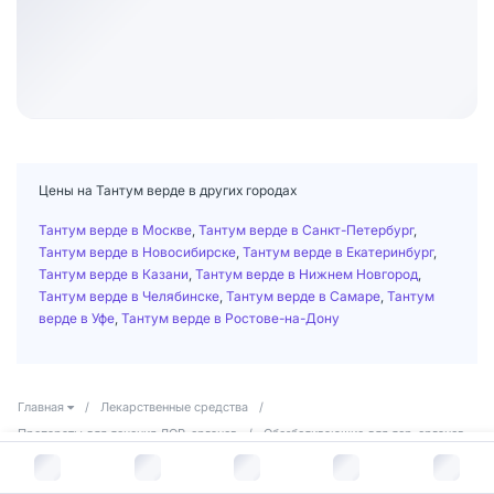
Цены на Тантум верде в других городах
Тантум верде в Москве
,
Тантум верде в Санкт-Петербург
,
Тантум верде в Новосибирске
,
Тантум верде в Екатеринбург
,
Тантум верде в Казани
,
Тантум верде в Нижнем Новгород
,
Тантум верде в Челябинске
,
Тантум верде в Самаре
,
Тантум
верде в Уфе
,
Тантум верде в Ростове-на-Дону
Главная
/
Лекарственные средства
/
Препараты для лечения ЛОР-органов
/
Обезболивающие для лор-органов
/
Тантум верде
В корзину за
632
руб.