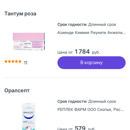
Тантум роза
Длинный срок
Азиенде Кимике Риуните Анжелини Франческо А.К.Р.А., Италия
1 784
Цена от
руб.
В корзину
11
Оралсепт
Длинный срок
РЕПЛЕК ФАРМ ООО Скопье, Республика Северная Македония
579
Цена от
руб.