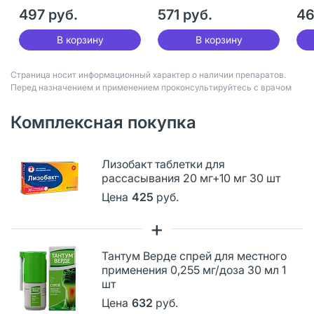
497 руб.
571 руб.
46
В корзину
В корзину
Страница носит информационный характер о наличии препаратов.
Перед назначением и применением проконсультируйтесь с врачом
Комплексная покупка
Лизобакт таблетки для
рассасывания 20 мг+10 мг 30 шт
Цена
425
руб.
+
Тантум Верде спрей для местного
применения 0,255 мг/доза 30 мл 1
шт
Цена
632
руб.