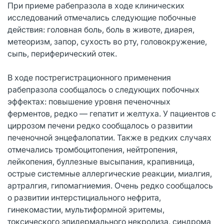
При приеме рабепразола в ходе клинических
исследований отмечались следующие побочные
действия: головная боль, боль в животе, диарея,
метеоризм, запор, сухость во рту, головокружение,
сыпь, периферический отек.
В ходе пострегистрационного применения
рабепразола сообщалось о следующих побочных
эффектах: повышение уровня печеночных
ферментов, редко — гепатит и желтуха. У пациентов с
циррозом печени редко сообщалось о развитии
печеночной энцефалопатии. Также в редких случаях
отмечались тромбоцитопения, нейтропения,
лейкопения, буллезные высыпания, крапивница,
острые системные аллергические реакции, миалгия,
артралгия, гипомагниемия. Очень редко сообщалось
о развитии интерстициального нефрита,
гинекомастии, мультиформной эритемы,
токсического эпидермального некролиза, синдрома