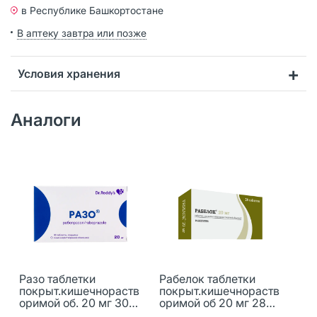
в Республике Башкортостане
В аптеку завтра или позже
Условия хранения
Аналоги
Разо таблетки
Рабелок таблетки
покрыт.кишечнораств
покрыт.кишечнораств
оримой об. 20 мг 30
оримой об 20 мг 28
шт
шт