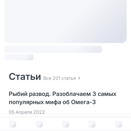
Статьи
Все 201 статья
Рыбий развод. Разоблачаем 3 самых
популярных мифа об Омега-3
05 Апреля 2022
Дата публикации 05.04.2022 Про вселенскую
В корзину за
818
руб.
пользу полиненасыщенных жирных кислот не