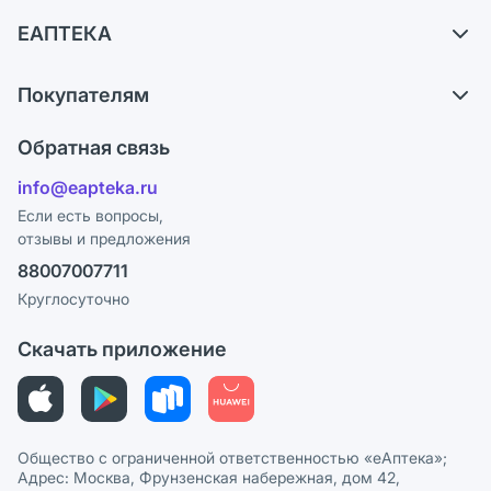
Самовывоз из аптек
ЕАПТЕКА
Обмен и возврат
О компании
Что с моим заказом?
Покупателям
Карьера
Ответы на вопросы
Оплата
Поставщики
Обратная связь
Блог
Отзывы
Лицензия
info@eapteka.ru
Программа СберСпасибо
Реклама на сайте
Если есть вопросы,
отзывы и предложения
Политика конфиденциальности
Ваши товары на ЕАПТЕКЕ
88007007711
Пользовательское соглашение
Сотрудничество для аптек
Круглосуточно
Политика рекомендаций
СМИ о нас
Скачать приложение
Этика и соответствие
Политика в отношении обработки персональных данных
Общество с ограниченной ответственностью «еАптека»;
Адрес: Москва, Фрунзенская набережная, дом 42,