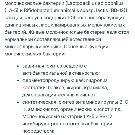
молочнокислые бактерии (Lactobacillus acidophilus
(LA-5) и Bifidobacterium animalis subsp. lactis (BB-12)),
каждая капсула содержит 109 колониеобразующих
единиц живых лиофилизированных молочнокислых
бактерий. Живые молочнокислые бактерии являются
нормальной составляющей естественной
микрофлоры кишечника. Основные функции
молочнокислых бактерий:
защитная: синтез веществ с
антибактериальной активностью;
ферментопродуцирующая: гидролиз
клетчатки, белков, жиров, крахмала,
деконъюгация желчных кислот
синтетическая: синтез витаминов группы В, С,
К, аминокислот, органических кислот и т.д.
Молочнокислые бактерии LA-5 и BB-12
ингибируют рост патогенных бактерий
посредством: