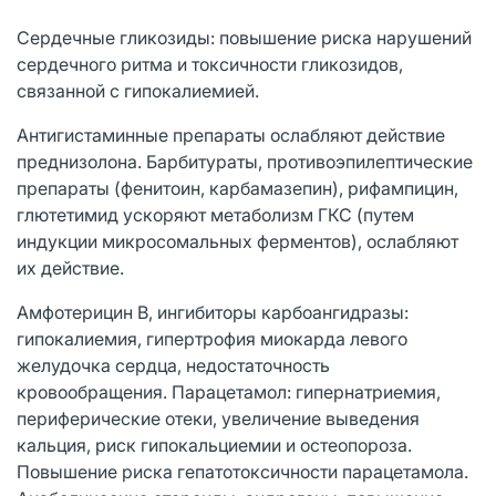
Сердечные гликозиды: повышение риска нарушений
сердечного ритма и токсичности гликозидов,
связанной с гипокалиемией.
Антигистаминные препараты ослабляют действие
преднизолона. Барбитураты, противоэпилептические
препараты (фенитоин, карбамазепин), рифампицин,
глютетимид ускоряют метаболизм ГКС (путем
индукции микросомальных ферментов), ослабляют
их действие.
Амфотерицин В, ингибиторы карбоангидразы:
гипокалиемия, гипертрофия миокарда левого
желудочка сердца, недостаточность
кровообращения. Парацетамол: гипернатриемия,
периферические отеки, увеличение выведения
кальция, риск гипокальциемии и остеопороза.
Повышение риска гепатотоксичности парацетамола.