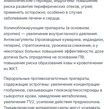
Анаболические стероиды, андрогены: повышение
риска развития периферических отеков, угрей;
применять осторожно, особенно в случае
заболевания печени и сердца.
Холиноблокирующие препараты (в основном,
атропин) — увеличение внутриглазного давления.
Антикоагулянты (производные кумарина, индандион,
гепарин), стрептокиназа, урокиназа:снижение, а у
некоторых больных повышение эффективности; доза
должна быть определена на основании ПВ;
повышение риска образования язвы и кровотечения
из ЖКТ.
Пероральные противозачаточные препараты,
содержащие эстрогены: увеличение концентрации
глобулинов, связывающих глюкокортикостероиды в
сыворотке крови, замедление метаболизма,
увеличение T1/2, усиление действия преднизолона.
Трициклические антидепрессанты могут усиливать