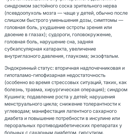
синдромом застойного соска зрительного нерва
(псевдоопухоль мозга — чаще у детей, обычно после
слишком быстрого уменьшения дозы, симптомы —
головная боль, ухудшение остроты зрения или
двоение в глазах); судороги, головокружение,
головная боль, нарушение сна, задняя
субкапсулярная катаракта, увеличение
внутриглазного давления, глаукома; экзофтальм.
Эндокринный статус: вторичная надпочечниковая и
гипоталамо-гипофизарная недостаточность
(особенно во время стрессовых ситуаций, таких, как
болезнь, травма, хирургическая операция); синдром
Кушинга; подавление роста у детей; нарушения
менструального цикла; снижение толерантности к
углеводам; манифестация латентного сахарного
диабета и повышение потребности в инсулине или
пероральных противодиабетических препаратах у
больных с сахарным диабетом, гирсутизм.