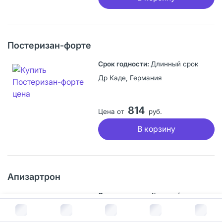
Постеризан-форте
Длинный срок
Др Каде, Германия
814
Цена от
руб.
В корзину
Апизартрон
Длинный срок
В корзину за
37
руб.
Лихтенхельдт Гмбх Фармацойтише Фабрик, Германия