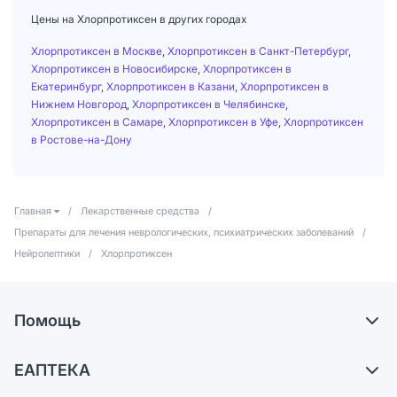
Цены на Хлорпротиксен в других городах
Хлорпротиксен в Москве
,
Хлорпротиксен в Санкт-Петербург
,
Хлорпротиксен в Новосибирске
,
Хлорпротиксен в
Екатеринбург
,
Хлорпротиксен в Казани
,
Хлорпротиксен в
Нижнем Новгород
,
Хлорпротиксен в Челябинске
,
Хлорпротиксен в Самаре
,
Хлорпротиксен в Уфе
,
Хлорпротиксен
в Ростове-на-Дону
Главная
/
Лекарственные средства
/
Препараты для лечения неврологических, психиатрических заболеваний
/
Нейролептики
/
Хлорпротиксен
Помощь
Самовывоз из аптек
ЕАПТЕКА
Обмен и возврат