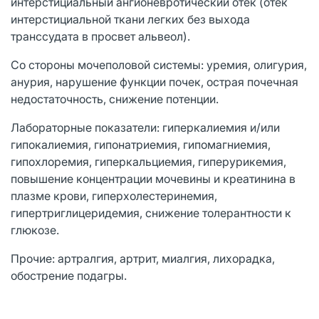
интерстициальный ангионевротический отек (отек
интерстициальной ткани легких без выхода
транссудата в просвет альвеол).
Со стороны мочеполовой системы: уремия, олигурия,
анурия, нарушение функции почек, острая почечная
недостаточность, снижение потенции.
Лабораторные показатели: гиперкалиемия и/или
гипокалиемия, гипонатриемия, гипомагниемия,
гипохлоремия, гиперкальциемия, гиперурикемия,
повышение концентрации мочевины и креатинина в
плазме крови, гиперхолестеринемия,
гипертриглицеридемия, снижение толерантности к
глюкозе.
Прочие: артралгия, артрит, миалгия, лихорадка,
обострение подагры.