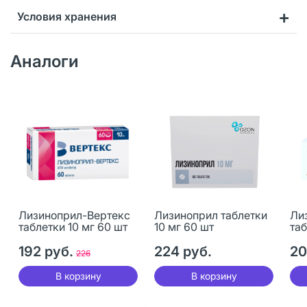
Условия хранения
Аналоги
Лизиноприл-Вертекс
Лизиноприл таблетки
Ли
таблетки 10 мг 60 шт
10 мг 60 шт
таб
192 руб.
224 руб.
20
226
В корзину
В корзину