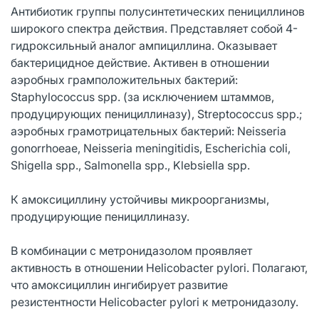
Антибиотик группы полусинтетических пенициллинов
широкого спектра действия. Представляет собой 4-
гидроксильный аналог ампициллина. Оказывает
бактерицидное действие. Активен в отношении
аэробных грамположительных бактерий:
Staphylococcus spp. (за исключением штаммов,
продуцирующих пенициллиназу), Streptococcus spp.;
аэробных грамотрицательных бактерий: Neisseria
gonorrhoeae, Neisseria meningitidis, Escherichia coli,
Shigella spp., Salmonella spp., Klebsiella spp.
К амоксициллину устойчивы микроорганизмы,
продуцирующие пенициллиназу.
В комбинации с метронидазолом проявляет
активность в отношении Helicobacter pylori. Полагают,
что амоксициллин ингибирует развитие
резистентности Helicobacter pylori к метронидазолу.