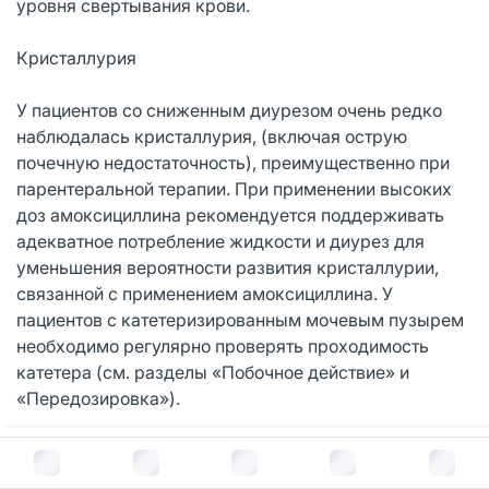
уровня свертывания крови.
Кристаллурия
У пациентов со сниженным диурезом очень редко
наблюдалась кристаллурия, (включая острую
почечную недостаточность), преимущественно при
парентеральной терапии. При применении высоких
доз амоксициллина рекомендуется поддерживать
адекватное потребление жидкости и диурез для
уменьшения вероятности развития кристаллурии,
связанной с применением амоксициллина. У
пациентов с катетеризированным мочевым пузырем
необходимо регулярно проверять проходимость
катетера (см. разделы «Побочное действие» и
«Передозировка»).
Влияние на диагностические исследования на
В корзину за
297
руб.
Увеличение уровня амоксициллина в сыворотке