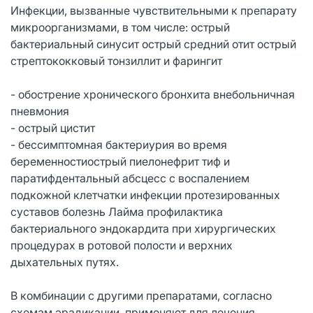
Инфекции, вызванные чувствительными к препарату
микроорганизмами, в том числе: острый
бактериальный синусит острый средний отит острый
стрептококковый тонзиллит и фарингит
- обострение хронического бронхита внебольничная
пневмония
- острый цистит
- бессимптомная бактериурия во время
беременностиострый пиелонефрит тиф и
паратифдентальный абсцесс с воспалением
подкожной клетчатки инфекции протезированных
суставов болезнь Лайма профилактика
бактериального эндокардита при хирургических
процедурах в ротовой полости и верхних
дыхательных путях.
В комбинации с другими препаратами, согласно
схемам эрадикации, применяют для лечения