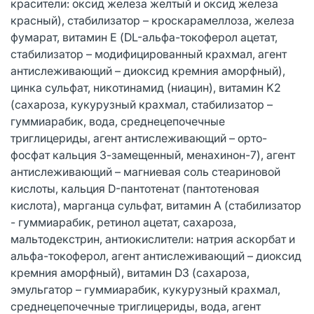
красители: оксид железа желтый и оксид железа
красный), стабилизатор – кроскарамеллоза, железа
фумарат, витамин Е (DL-альфа-токоферол ацетат,
стабилизатор – модифицированный крахмал, агент
антислеживающий – диоксид кремния аморфный),
цинка сульфат, никотинамид (ниацин), витамин K2
(сахароза, кукурузный крахмал, стабилизатор –
гуммиарабик, вода, среднецепочечные
триглицериды, агент антислеживающий – орто-
фосфат кальция 3-замещенный, менахинон-7), агент
антислеживающий – магниевая соль стеариновой
кислоты, кальция D-пантотенат (пантотеновая
кислота), марганца сульфат, витамин А (стабилизатор
- гуммиарабик, ретинол ацетат, сахароза,
мальтодекстрин, антиокислители: натрия аскорбат и
альфа-токоферол, агент антислеживающий – диоксид
кремния аморфный), витамин D3 (сахароза,
эмульгатор – гуммиарабик, кукурузный крахмал,
среднецепочечные триглицериды, вода, агент