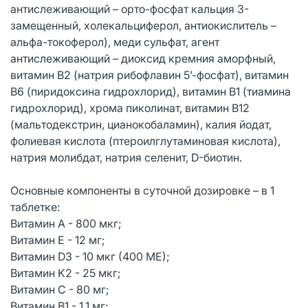
антислеживающий – орто-фосфат кальция 3-
замещенный, холекальциферол, антиокислитель –
альфа-токоферол), меди сульфат, агент
антислеживающий – диоксид кремния аморфный,
витамин В2 (натрия рибофлавин 5’-фосфат), витамин
В6 (пиридоксина гидрохлорид), витамин В1 (тиамина
гидрохлорид), хрома пиколинат, витамин В12
(мальтодекстрин, цианокобаламин), калия йодат,
фолиевая кислота (птероилглутаминовая кислота),
натрия молибдат, натрия селенит, D-биотин.
Основные компоненты в суточной дозировке – в 1
таблетке:
Витамин А - 800 мкг;
Витамин Е - 12 мг;
Витамин D3 - 10 мкг (400 МЕ);
Витамин K2 - 25 мкг;
Витамин С - 80 мг;
Витамин B1 - 1,1 мг;