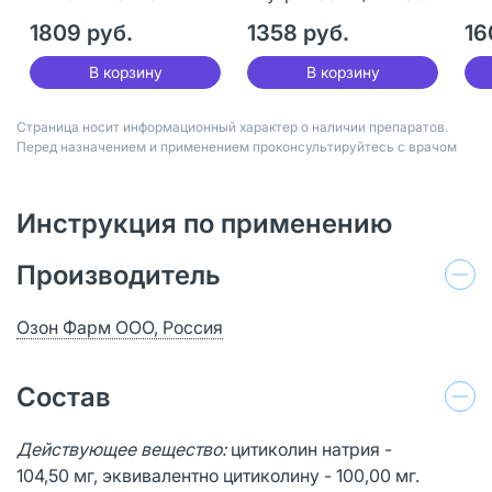
мл 10 шт
1809 руб.
1358 руб.
16
В корзину
В корзину
Страница носит информационный характер о наличии препаратов.
Перед назначением и применением проконсультируйтесь с врачом
Инструкция по применению
Производитель
Озон Фарм ООО, Россия
Состав
Действующее вещество:
цитиколин натрия -
104,50 мг, эквивалентно цитиколину - 100,00 мг.