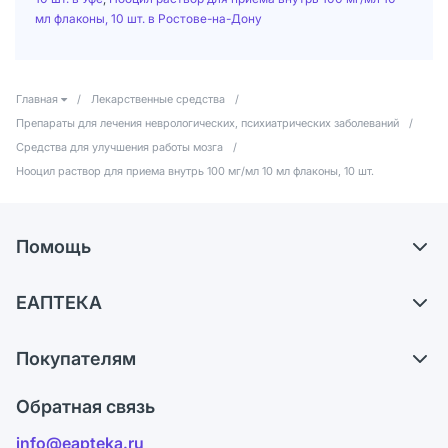
мл флаконы, 10 шт. в Ростове-на-Дону
Главная
/
Лекарственные средства
/
Препараты для лечения неврологических, психиатрических заболеваний
/
Средства для улучшения работы мозга
/
Нооцил раствор для приема внутрь 100 мг/мл 10 мл флаконы, 10 шт.
Помощь
Доставка
ЕАПТЕКА
Самовывоз из аптек
О компании
Обмен и возврат
Покупателям
Карьера
Что с моим заказом?
Оплата
Поставщики
Обратная связь
Ответы на вопросы
Отзывы
Лицензия
info@eapteka.ru
Блог