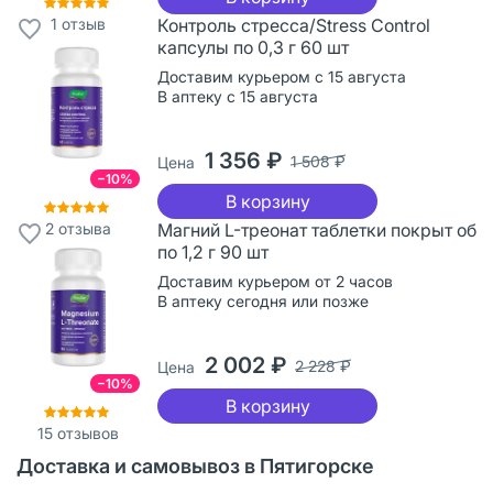
1
отзыв
Контроль стресса/Stress Control
капсулы по 0,3 г 60 шт
Доставим курьером с 15 августа
В аптеку с 15 августа
1 356 ₽
1 508 ₽
Цена
−10%
В корзину
2
отзыва
Магний L-треонат таблетки покрыт об
по 1,2 г 90 шт
Доставим курьером от 2 часов
В аптеку сегодня или позже
2 002 ₽
2 228 ₽
Цена
−10%
В корзину
15
отзывов
Доставка и самовывоз в Пятигорске