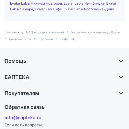
Evalar Lab в Нижнем Новгород
,
Evalar Lab в Челябинске
,
Evalar
Lab в Самаре
,
Evalar Lab в Уфе
,
Evalar Lab в Ростове-на-Дону
Главная
/
БАД и продукты питания
/
Биологически активные добавки
/
Аминокислоты
/
L-аргинин
/
Evalar Lab
Помощь
Доставка
ЕАПТЕКА
Самовывоз из аптек
О компании
Обмен и возврат
Покупателям
Карьера
Что с моим заказом?
Оплата
Поставщики
Обратная связь
Ответы на вопросы
Отзывы
Лицензия
info@eapteka.ru
Блог
Программа СберСпасибо
Реклама на сайте
Если есть вопросы,