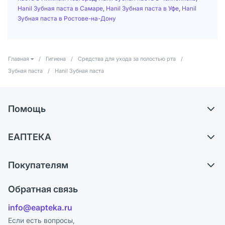
Hanil Зубная паста в Самаре
,
Hanil Зубная паста в Уфе
,
Hanil
Зубная паста в Ростове-на-Дону
Главная
/
Гигиена
/
Средства для ухода за полостью рта
/
Зубная паста
/
Hanil Зубная паста
Помощь
Доставка
ЕАПТЕКА
Самовывоз из аптек
О компании
Обмен и возврат
Покупателям
Карьера
Что с моим заказом?
Оплата
Поставщики
Обратная связь
Ответы на вопросы
Отзывы
Лицензия
info@eapteka.ru
Блог
Программа СберСпасибо
Реклама на сайте
Если есть вопросы,