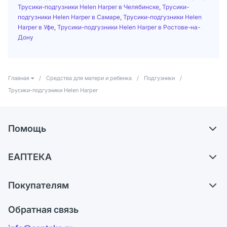
Трусики-подгузники Helen Harper в Челябинске
,
Трусики-
подгузники Helen Harper в Самаре
,
Трусики-подгузники Helen
Harper в Уфе
,
Трусики-подгузники Helen Harper в Ростове-на-
Дону
Главная
/
Средства для матери и ребенка
/
Подгузники
/
Трусики-подгузники Helen Harper
Помощь
Доставка
ЕАПТЕКА
Самовывоз из аптек
О компании
Обмен и возврат
Покупателям
Карьера
Что с моим заказом?
Оплата
Поставщики
Обратная связь
Ответы на вопросы
Отзывы
Лицензия