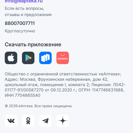
info@eapteka.ru
Блог
Программа СберСпасибо
Реклама на сайте
Если есть вопросы,
отзывы и предложения
Политика конфиденциальности
Ваши товары на ЕАПТЕКЕ
88007007711
Пользовательское соглашение
Сотрудничество для аптек
Круглосуточно
Политика рекомендаций
СМИ о нас
Скачать приложение
Этика и соответствие
Политика в отношении обработки персональных данных
Общество с ограниченной ответственностью «еАптека»;
Адрес: Москва, Фрунзенская набережная, дом 42,
цокольный этаж, помещение I, комната 2; Лицензия: Л042-
01177-91/00587270 от 09.12.2020 г.; ОГРН: 1147746631988,
ИНН 7704865540
© 2026 eАптека. Все права защищены