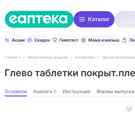
Каталог
Акции
Скидки
Гемотест
Мама и малыш
Ле
Главная
/
Лекарственные средства
/
Антибиотики
/
Другие противомик
Глево таблетки покрыт.пле
Основное
Аналоги
6
Инструкция
Формы выпуска