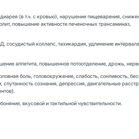
диарея (в т.ч. с кровью), нарушение пищеварения, сниже
олит, повышение активности печеночных трансаминаз,
, сосудистый коллапс, тахикардия, удлинение интервала
ение аппетита, повышенное потоотделение, дрожь, нерво
ловная боль, головокружение, слабость, сонливость, бес
и, спутанность сознания, депрессия, двигательные расстр
нтов).
обоняния, вкусовой и тактильной чувствительности.