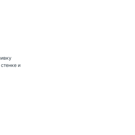
шивку
 стенке и