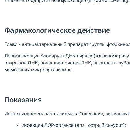
1 таблетка содержит левофлоксацин (в форме гемигидр
Фармакологическое действие
Глево - антибактериальный препарат группы фторхинол
Левофлоксацин блокирует ДНК-гиразу (топоизомеразу I
разрывов ДНК, подавляет синтез ДНК, вызывает глубок
мембранах микроорганизмов.
Показания
Инфекционно-воспалительные заболевания, вызванные
инфекции ЛОР-органов (в т.ч. острый синусит);