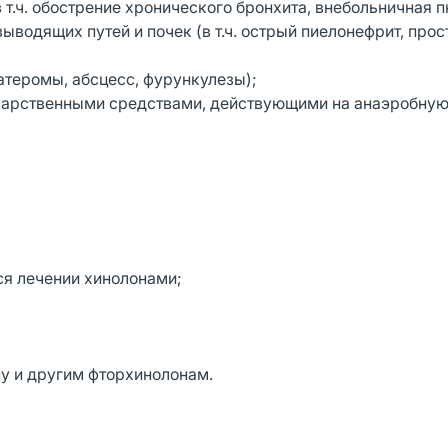
т.ч. обострение хронического бронхита, внебольничная 
одящих путей и почек (в т.ч. острый пиелонефрит, прост
атеромы, абсцесс, фурункулезы);
екарственными средствами, действующими на анаэробну
я лечении хинолонами;
у и другим фторхинолонам.