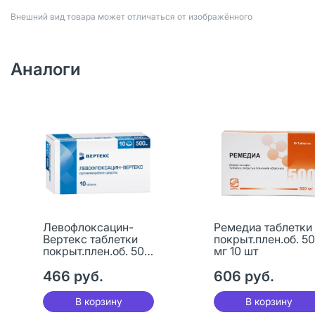
Bнешний вид товара может отличаться от изображённого
Аналоги
Левофлоксацин-
Ремедиа таблетки
Вертекс таблетки
покрыт.плен.об. 5
покрыт.плен.об. 500
мг 10 шт
мг 10 шт
466 руб.
606 руб.
В корзину
В корзину