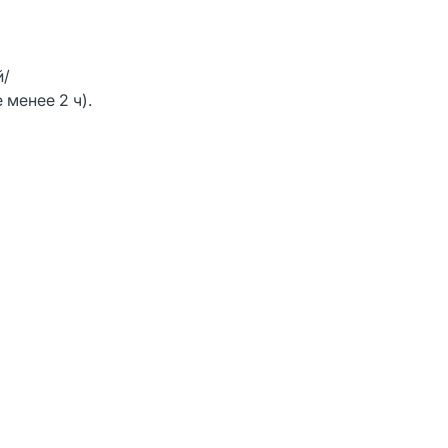
й/
менее 2 ч).