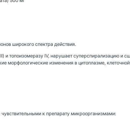
ата) 500 мг
онов широкого спектра действия.
I) и топоизомеразу IV, нарушает суперспирализацию и с
ие морфологические изменения в цитоплазме, клеточной
 чувствительными к препарату микроорганизмами: