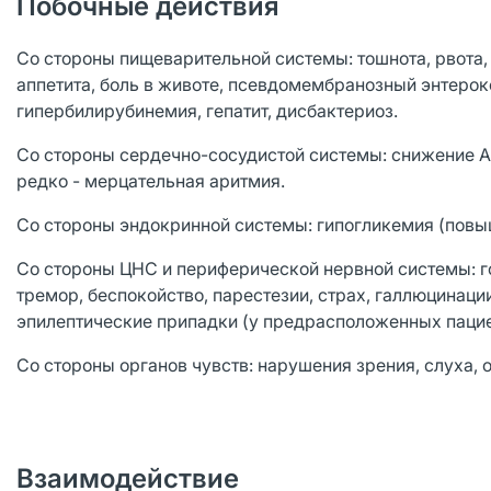
Побочные действия
Со стороны пищеварительной системы: тошнота, рвота, 
аппетита, боль в животе, псевдомембранозный энтерок
гипербилирубинемия, гепатит, дисбактериоз.
Со стороны сердечно-сосудистой системы: снижение АД
редко - мерцательная аритмия.
Со стороны эндокринной системы: гипогликемия (повыш
Со стороны ЦНС и периферической нервной системы: го
тремор, беспокойство, парестезии, страх, галлюцинаци
эпилептические припадки (у предрасположенных пацие
Со стороны органов чувств: нарушения зрения, слуха, 
Взаимодействие