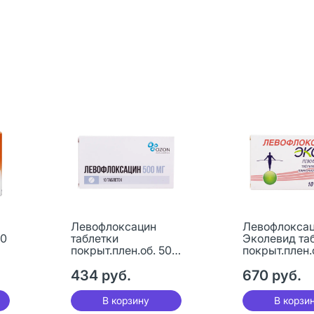
Левофлоксацин
Левофлокса
00
таблетки
Эколевид та
покрыт.плен.об. 500
покрыт.плен.
мг 10 шт
мг 10 шт
434 руб.
670 руб.
В корзину
В корзи