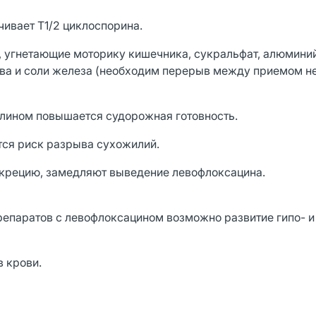
ивает Т1/2 циклоспорина.
 угнетающие моторику кишечника, сукральфат, алюмини
а и соли железа (необходим перерыв между приемом не 
лином повышается судорожная готовность.
ся риск разрыва сухожилий.
крецию, замедляют выведение левофлоксацина.
епаратов с левофлоксацином возможно развитие гипо- и
 крови.