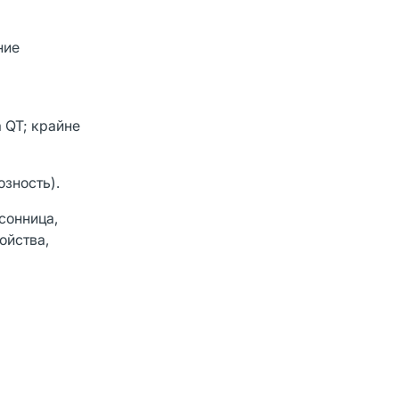
ние
 QT; крайне
зность).
сонница,
ойства,