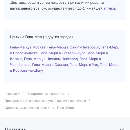
Доставка рецептурных лекарств, при наличии рецепта
выписанного врачом, осуществляется до ближайшей
аптеки
.
Цены на Гепа-Мерц в других городах
Гепа-Мерц в Москве
,
Гепа-Мерц в Санкт-Петербург
,
Гепа-Мерц
в Новосибирске
,
Гепа-Мерц в Екатеринбург
,
Гепа-Мерц в
Казани
,
Гепа-Мерц в Нижнем Новгород
,
Гепа-Мерц в
Челябинске
,
Гепа-Мерц в Самаре
,
Гепа-Мерц в Уфе
,
Гепа-Мерц
в Ростове-на-Дону
Главная
/
Лекарственные средства
/
Препараты для лечения желудка, кишечника, печени
/
Средства для лечения печени
/
Гепа-Мерц
Помощь