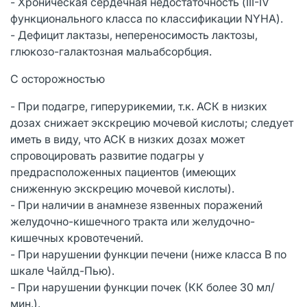
- Хроническая сердечная недостаточность (III-IV
функционального класса по классификации NYHA).
- Дефицит лактазы, непереносимость лактозы,
глюкозо-галактозная мальабсорбция.
С осторожностью
- При подагре, гиперурикемии, т.к. АСК в низких
дозах снижает экскрецию мочевой кислоты; следует
иметь в виду, что АСК в низких дозах может
спровоцировать развитие подагры у
предрасположенных пациентов (имеющих
сниженную экскрецию мочевой кислоты).
- При наличии в анамнезе язвенных поражений
желудочно-кишечного тракта или желудочно-
кишечных кровотечений.
- При нарушении функции печени (ниже класса В по
шкале Чайлд-Пью).
- При нарушении функции почек (КК более 30 мл/
мин.).