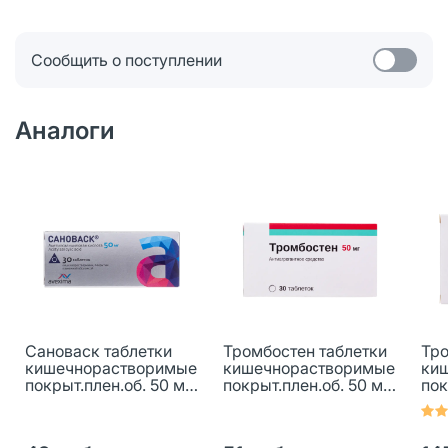
Сообщить о поступлении
Аналоги
Сановаск таблетки
Тромбостен таблетки
Тро
кишечнорастворимые
кишечнорастворимые
ки
покрыт.плен.об. 50 мг
покрыт.плен.об. 50 мг
пок
30 шт
30 шт
100