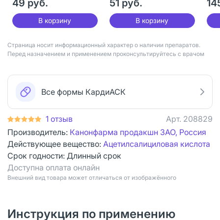
49 руб.
51 руб.
14
В корзину
В корзину
Страница носит информационный характер о наличии препаратов.
Перед назначением и применением проконсультируйтесь с врачом
Все формы КардиАСК
1 отзыв
Арт.
208829
Производитель:
Канонфарма продакшн ЗАО, Россия
Действующее вещество:
Ацетилсалициловая кислота
Срок годности:
Длинный срок
Доступна оплата онлайн
Bнешний вид товара может отличаться от изображённого
Инструкция по применению