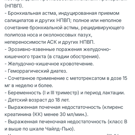
(НПВП).
- Бронхиальная астма, индуцированная приемом
салицилатов и других НПВП; полное или неполное
сочетание бронхиальной астмы, рецидивирующего
полипоза носа и околоносовых пазух,
непереносимости АСК и других НПВП.
- Эрозивно-язвенные поражения желудочно-
кишечного тракта (в стадии обострения).
- Желудочно-кишечное кровотечение.
- Геморрагический диатез.
- Сочетанное применение с метотрексатом в дозе 15
мг в неделю и более.
- Беременность (I и III триместр) и период лактации.
- Детский возраст до 18 лет.
- Выраженная почечная недостаточность (клиренс
креатинина (КК) менее 30 мл/мин.).
- Выраженная печеночная недостаточность (класс В
и выше по шкале Чайлд-Пью).