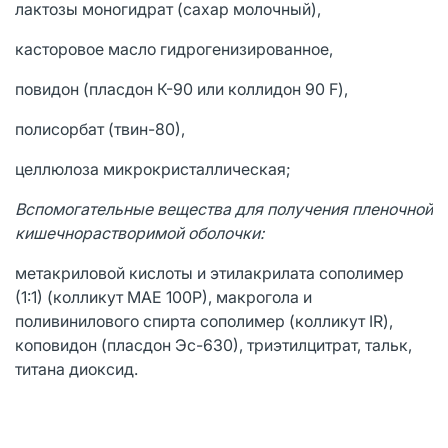
лактозы моногидрат (сахар молочный),
касторовое масло гидрогенизированное,
повидон (пласдон К-90 или коллидон 90 F),
полисорбат (твин-80),
целлюлоза микрокристаллическая;
Вспомогательные вещества для получения пленочной
кишечнорастворимой оболочки:
метакриловой кислоты и этилакрилата сополимер
(1:1) (колликут МАЕ 100Р), макрогола и
поливинилового спирта сополимер (колликут IR),
коповидон (пласдон Эс-630), триэтилцитрат, тальк,
титана диоксид.