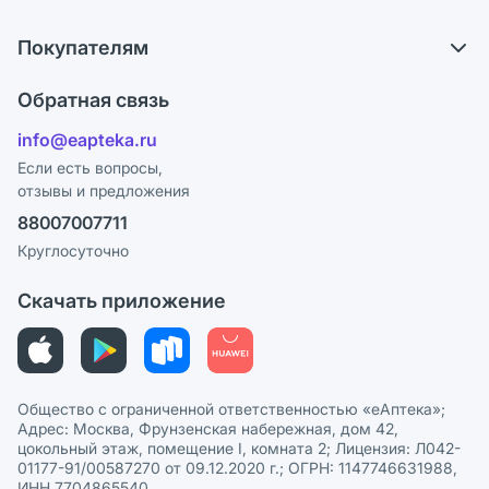
О компании
Обмен и возврат
Покупателям
Карьера
Что с моим заказом?
Оплата
Поставщики
Обратная связь
Ответы на вопросы
Отзывы
Лицензия
info@eapteka.ru
Блог
Программа СберСпасибо
Реклама на сайте
Если есть вопросы,
отзывы и предложения
Политика конфиденциальности
Ваши товары на ЕАПТЕКЕ
88007007711
Пользовательское соглашение
Сотрудничество для аптек
Круглосуточно
Политика рекомендаций
СМИ о нас
Скачать приложение
Этика и соответствие
Политика в отношении обработки персональных данных
Общество с ограниченной ответственностью «еАптека»;
Адрес: Москва, Фрунзенская набережная, дом 42,
цокольный этаж, помещение I, комната 2; Лицензия: Л042-
01177-91/00587270 от 09.12.2020 г.; ОГРН: 1147746631988,
ИНН 7704865540