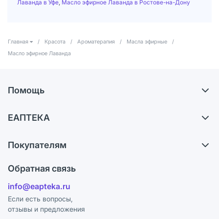
Лаванда в Уфе
,
Масло эфирное Лаванда в Ростове-на-Дону
Главная
/
Красота
/
Ароматерапия
/
Масла эфирные
/
Масло эфирное Лаванда
Помощь
Доставка
ЕАПТЕКА
Самовывоз из аптек
О компании
Обмен и возврат
Покупателям
Карьера
Что с моим заказом?
Оплата
Поставщики
Обратная связь
Ответы на вопросы
Отзывы
Лицензия
info@eapteka.ru
Блог
Программа СберСпасибо
Реклама на сайте
Если есть вопросы,
отзывы и предложения
Политика конфиденциальности
Ваши товары на ЕАПТЕКЕ