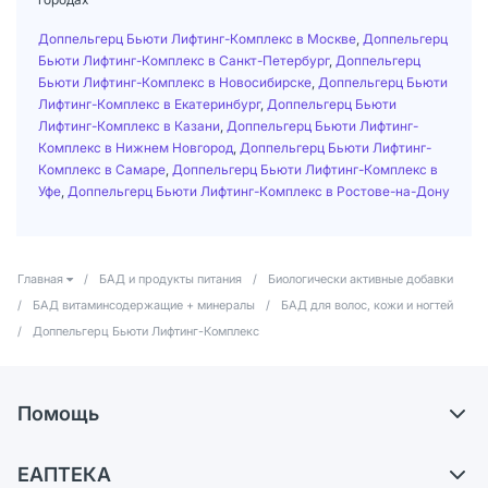
Доппельгерц Бьюти Лифтинг-Комплекс в Москве
,
Доппельгерц
Бьюти Лифтинг-Комплекс в Санкт-Петербург
,
Доппельгерц
Бьюти Лифтинг-Комплекс в Новосибирске
,
Доппельгерц Бьюти
Лифтинг-Комплекс в Екатеринбург
,
Доппельгерц Бьюти
Лифтинг-Комплекс в Казани
,
Доппельгерц Бьюти Лифтинг-
Комплекс в Нижнем Новгород
,
Доппельгерц Бьюти Лифтинг-
Комплекс в Самаре
,
Доппельгерц Бьюти Лифтинг-Комплекс в
Уфе
,
Доппельгерц Бьюти Лифтинг-Комплекс в Ростове-на-Дону
Главная
/
БАД и продукты питания
/
Биологически активные добавки
/
БАД витаминсодержащие + минералы
/
БАД для волос, кожи и ногтей
/
Доппельгерц Бьюти Лифтинг-Комплекс
Помощь
Доставка
ЕАПТЕКА
Самовывоз из аптек