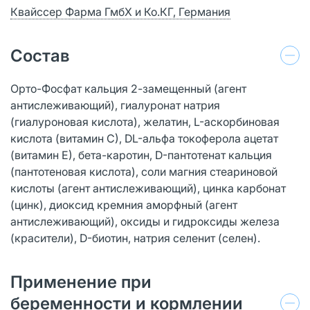
Квайссер Фарма ГмбХ и Ко.КГ, Германия
Состав
Орто-Фосфат кальция 2-замещенный (агент
антислеживающий), гиалуронат натрия
(гиалуроновая кислота), желатин, L-аскорбиновая
кислота (витамин С), DL-альфа токоферола ацетат
(витамин Е), бета-каротин, D-пантотенат кальция
(пантотеновая кислота), соли магния стеариновой
кислоты (агент антислеживающий), цинка карбонат
(цинк), диоксид кремния аморфный (агент
антислеживающий), оксиды и гидроксиды железа
(красители), D-биотин, натрия селенит (селен).
Применение при
беременности и кормлении