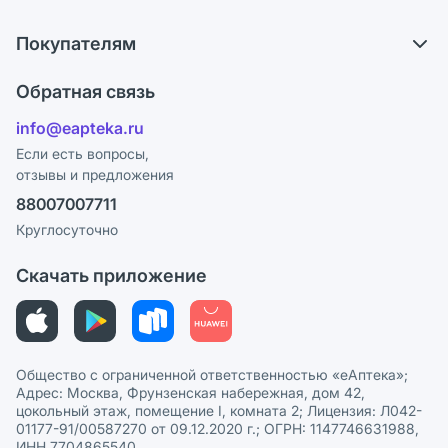
О компании
Обмен и возврат
Покупателям
Карьера
Что с моим заказом?
Оплата
Поставщики
Обратная связь
Ответы на вопросы
Отзывы
Лицензия
info@eapteka.ru
Блог
Программа СберСпасибо
Реклама на сайте
Если есть вопросы,
отзывы и предложения
Политика конфиденциальности
Ваши товары на ЕАПТЕКЕ
88007007711
Пользовательское соглашение
Сотрудничество для аптек
Круглосуточно
Политика рекомендаций
СМИ о нас
Скачать приложение
Этика и соответствие
Политика в отношении обработки персональных данных
Общество с ограниченной ответственностью «еАптека»;
Адрес: Москва, Фрунзенская набережная, дом 42,
цокольный этаж, помещение I, комната 2; Лицензия: Л042-
01177-91/00587270 от 09.12.2020 г.; ОГРН: 1147746631988,
ИНН 7704865540