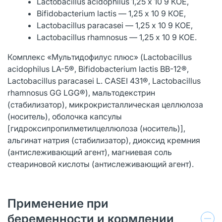
Lactobacillus acidophilus 1,25 х 10 9 КОЕ,
Bifidobacterium lactis — 1,25 х 10 9 КОЕ,
Lactobacillus paracasei — 1,25 х 10 9 КОЕ,
Lactobacillus rhamnosus — 1,25 х 10 9 КОЕ.
Комплекс «Мультидофилус плюс» (Lactobacillus
acidophilus LA-5®, Bifidobacterium lactis BB-12®,
Lactobacillus paracasei L. CASEI 431®, Lactobacillus
rhamnosus GG LGG®), мальтодекстрин
(стабилизатор), микрокристаллическая целлюлоза
(носитель), оболочка капсулы
[гидроксипропилметилцеллюлоза (носитель)],
альгинат натрия (стабилизатор), диоксид кремния
(антислеживающий агент), магниевая соль
стеариновой кислоты (антислеживающий агент).
Применение при
беременности и кормлении