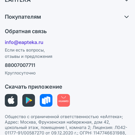
Самовывоз из аптек
О компании
Обмен и возврат
Покупателям
Карьера
Что с моим заказом?
Оплата
Поставщики
Обратная связь
Ответы на вопросы
Отзывы
Лицензия
info@eapteka.ru
Блог
Программа СберСпасибо
Реклама на сайте
Если есть вопросы,
отзывы и предложения
Политика конфиденциальности
Ваши товары на ЕАПТЕКЕ
88007007711
Пользовательское соглашение
Сотрудничество для аптек
Круглосуточно
Политика рекомендаций
СМИ о нас
Скачать приложение
Этика и соответствие
Политика в отношении обработки персональных данных
Общество с ограниченной ответственностью «еАптека»;
Адрес: Москва, Фрунзенская набережная, дом 42,
цокольный этаж, помещение I, комната 2; Лицензия: Л042-
01177-91/00587270 от 09.12.2020 г.; ОГРН: 1147746631988,