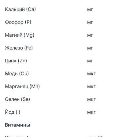
Кальций (Са)
мг
Фосфор (Р)
мг
Магний (Mg)
мг
Железо (Fe)
мг
Цинк (Zn)
мг
Медь (Cu)
мкг
Марганец (Mn)
мкг
Селен (Se)
мкг
Йод (I)
мкг
Витамины