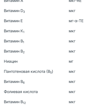
Витамин А
мкг-RE
Витамин D
мкг
3
Витамин Е
мг-α-TE
Витамин К
мкг
1
Витамин В
мкг
1
Витамин В
мкг
2
Ниацин
мг
Пантотеновая кислота (В
)
мкг
5
Витамин В
мкг
6
Фолиевая кислота
мкг
Витамин В
мкг
12