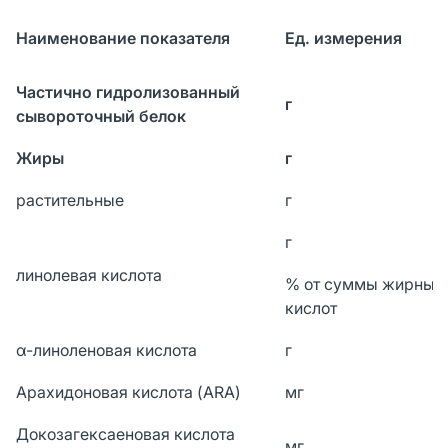
Наименование показателя
Ед. измерения
Частично гидролизованный
г
сывороточный белок
Жиры
г
растительные
г
г
линолевая кислота
% от суммы жирных
кислот
α-линоленовая кислота
г
Арахидоновая кислота (ARA)
мг
Докозагексаеновая кислота
мг