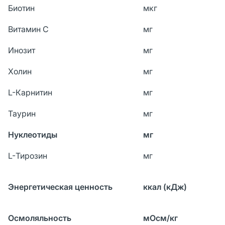
Биотин
мкг
Витамин С
мг
Инозит
мг
Холин
мг
L-Карнитин
мг
Таурин
мг
Нуклеотиды
мг
L-Тирозин
мг
Энергетическая ценность
ккал (кДж)
Осмоляльность
мОсм/кг