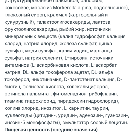
(структурированное пальмовое, рапсовое,
кокосовое, масло из Mortierella alpina, подсолнечное),
глюкозный сироп, крахмал (картофельный и
кукурузный), галактоолигосахариды, лактоза,
фруктоолигосахариды, рыбий жир, источники
минеральных веществ (калия гидрофосфат, кальция
хлорид, натрия хлорид, железа сульфат, цинка
сульфат, меди сульфат, калия йодид, марганца
сульфат, натрия селенит), L-тирозин, источники
витаминов (L-аскорбиновая кислота, L-аскорбат
натрия, DL-альфа токоферола ацетат, DL-альфа
токоферол, никотинамид, D-пантотенат кальция, D-
биотин, фолиевая кислота, холекальциферол,
ретинола пальмитат, фитоменадион, рибофлавин,
тиамина гидрохлорид, пиридоксин гидрохлорид),
холина хлорид, инозитол, L-карнитин, таурин,
нуклеотиды (цитидин-, уридин-, аденозин-, гуанозин-,
инозин-5 монофосфаты), эмульгатор соевый лецитин.
Пищевая ценность (средние значения)