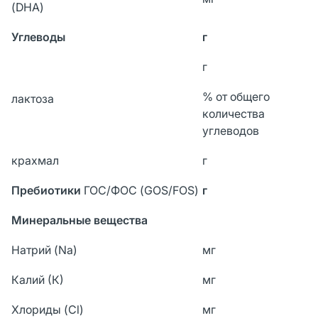
(DHA)
Углеводы
г
г
% от общего
лактоза
количества
углеводов
крахмал
г
Пребиотики
ГОС/ФОС (GOS/FOS)
г
Минеральные вещества
Натрий (Na)
мг
Калий (К)
мг
Хлориды (Cl)
мг