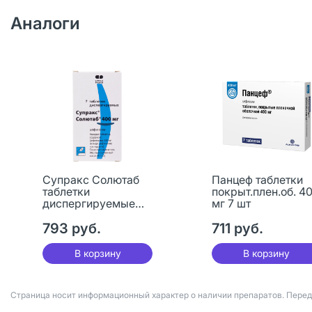
Аналоги
Супракс Солютаб
Панцеф таблетки
таблетки
покрыт.плен.об. 4
диспергируемые
мг 7 шт
400 мг 7 шт
793 руб.
711 руб.
В корзину
В корзину
Страница носит информационный характер о наличии препаратов. Пере