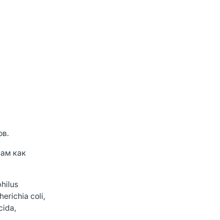
ов.
зам как
hilus
richia coli,
cida,