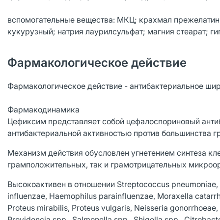
вспомогательные вещества: МКЦ; крахмал прежелатин
кукурузный; натрия лаурилсульфат; магния стеарат; ги
Фармакологическое действие
Фармакологическое действие - антибактериальное шир
Фармакодинамика
Цефиксим представляет собой цефалоспориновый антиби
антибактериальной активностью против большинства 
Механизм действия обусловлен угнетением синтеза кл
грамположительных, так и грамотрицательных микроо
Высокоактивен в отношении Streptococcus pneumoniae, S
influenzae, Haemophilus parainfluenzae, Moraxella catarr
Proteus mirabilis, Proteus vulgaris, Neisseria gonorrhoeae,
Providencia spp., Salmonella spp., Shigella spp., Citrobacte