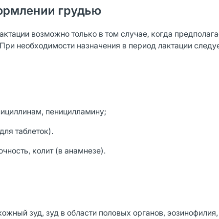
ормлении грудью
ктации возможно только в том случае, когда предполаг
 При необходимости назначения в период лактации следу
нициллинам, пеницилламину;
(для таблеток).
чность, колит (в анамнезе).
ожный зуд, зуд в области половых органов, эозинофилия,