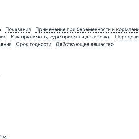
е
Показания
Применение при беременности и кормлен
вие
Как принимать, курс приема и дозировка
Передози
нения
Срок годности
Действующее вещество
я
 мг,