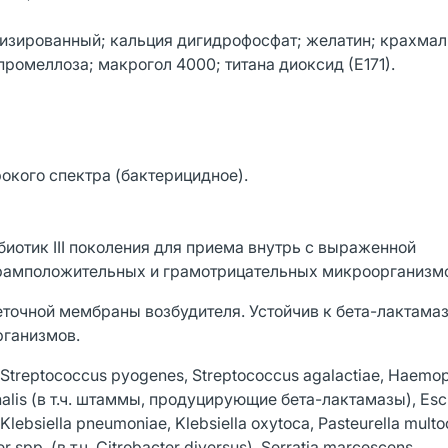
изированный; кальция дигидрофосфат; желатин; крахмал
промеллоза; макрогол 4000; титана диоксид (Е171).
окого спектра (бактерицидное).
отик III поколения для приема внутрь с выраженной
грамположительных и грамотрицательных микроорганизм
еточной мембраны возбудителя. Устойчив к бета-лактама
рганизмов.
treptococcus pyogenes, Streptococcus agalactiae, Haemop
halis (в т.ч. штаммы, продуцирующие бета-лактамазы), Esche
 Klebsiella pneumoniae, Klebsiella oxytoca, Pasteurella multo
r spp. (в т.ч. Citrobacter diversus), Serratia marcescens.