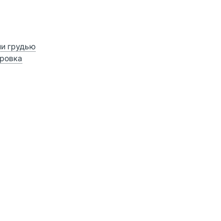
ии грудью
ровка