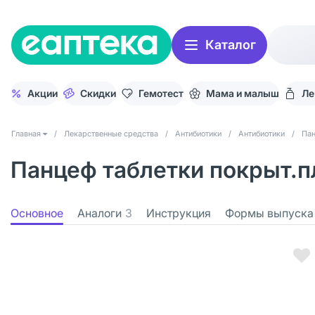
Каталог
Акции
Скидки
Гемотест
Мама и малыш
Ле
Главная
/
Лекарственные средства
/
Антибиотики
/
Антибиотики
/
Па
Панцеф таблетки покрыт.пл
Основное
Аналоги
3
Инструкция
Формы выпуска