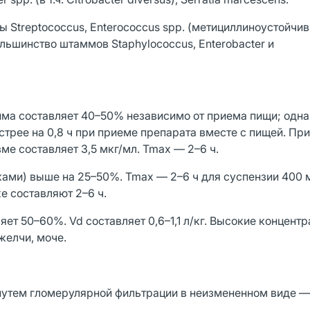
ы Streptococcus, Enterococcus spp. (метициллиноустойчи
 большинство штаммов Staphylococcus, Enterobacter и
ма составляет 40–50% независимо от приема пищи; одна
стрее на 0,8 ч при приеме препарата вместе с пищей. Пр
ме составляет 3,5 мкг/мл. Tmax — 2–6 ч.
ами) выше на 25–50%. Tmax — 2–6 ч для суспензии 400 м
е составляют 2–6 ч.
т 50–60%. Vd составляет 0,6–1,1 л/кг. Высокие концентр
желчи, моче.
путем гломерулярной фильтрации в неизмененном виде —