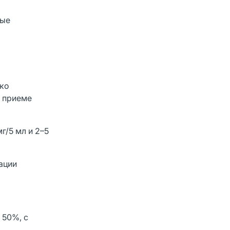
вые
ко
и приеме
г/5 мл и 2–5
ации
 50%, с