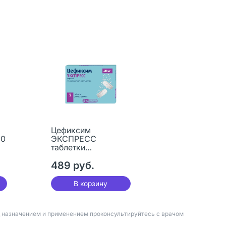
Цефиксим
00
ЭКСПРЕСС
таблетки
диспергируемые
400 мг 7 шт
489 руб.
В корзину
д назначением и применением проконсультируйтесь с врачом