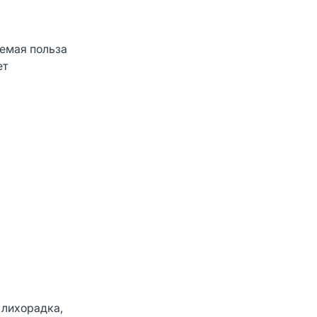
аемая польза
ет
 лихорадка,