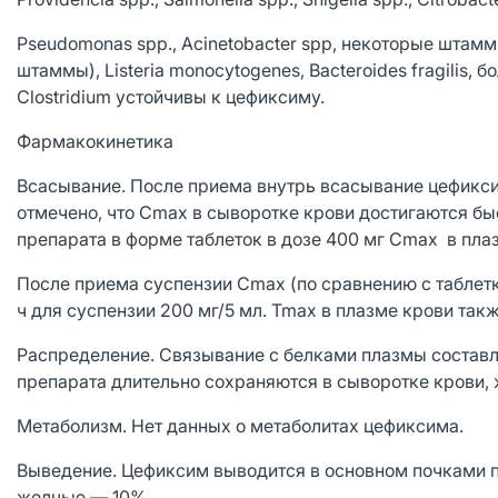
Pseudomonas spp., Acinetobacter spp, некоторые штамм
штаммы), Listeria monocytogenes, Bacteroides fragilis,
Clostridium устойчивы к цефиксиму.
Фармакокинетика
Всасывание. После приема внутрь всасывание цефикси
отмечено, что Cmax в сыворотке крови достигаются бы
препарата в форме таблеток в дозе 400 мг Cmax в плаз
После приема суспензии Cmax (по сравнению с таблетк
ч для суспензии 200 мг/5 мл. Tmax в плазме крови такж
Распределение. Связывание с белками плазмы составляе
препарата длительно сохраняются в сыворотке крови, 
Метаболизм. Нет данных о метаболитах цефиксима.
Выведение. Цефиксим выводится в основном почками 
желчью — 10%.