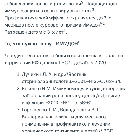
5
заболеваний полости рта и глотки
. Подходит для
3
иммунозащиты в сезон вирусных атак
.
Профилактический эффект сохраняется до 3-х
®
2
месяцев после курсового приема Имудон
.
4
Разрешен детям с 3-х лет
.
®
То, что нужно горлу - ИМУДОН
*среди препаратов от боли и воспаления в горле, на
территории РФ данным ГРСЛ, декабрь 2020
Лучихин Л. А. и др.//Вестник
оториноларингологии.–2001.–№3.–С. 62–64.
Косенко И.М. Иммуномодулирующая терапия
заболеваний ротоглотки у детей // Детские
инфекции. -2010. -№1. –с. 56-61.
Гаращенко Т. И., Володарская В. Г.
Бактериальные лизаты для местного
применения в профилактике и лечении
хронического тонзиллита у детей // ВСП.