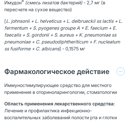
®
Имудон
(смесь лизатов бактерий)
- 2,7 мг (в
пересчете на сухое вещество)
[
L. johnsonii + L. helveticus + L. delbrueckii ss lactis + L.
fermentum + S. pyogenes groupe A + E. faecium + E.
faecalis + S. gordonii + S. aureus + K. pneumoniae ss
pneumoniae + C. pseudodiphtheriticum + F. nucleatum
ss fusiforme + C. albicans
] - 0,1575 мг
Фармакологическое действие
Иммуностимулирующее средство для местного
применения в оториноларингологии, стоматологии
Область применения лекарственного средства:
Лечение и профилактика инфекционно-
воспалительных заболеваний полости рта и глотки