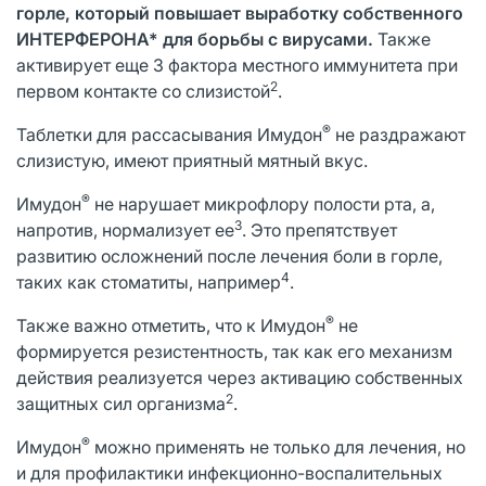
горле, который повышает выработку собственного
ИНТЕРФЕРОНА* для борьбы с вирусами.
Также
активирует еще 3 фактора местного иммунитета при
2
первом контакте со слизистой
.
®
Таблетки для рассасывания Имудон
не раздражают
слизистую, имеют приятный мятный вкус.
®
Имудон
не нарушает микрофлору полости рта, а,
3
напротив, нормализует ее
. Это препятствует
развитию осложнений после лечения боли в горле,
4
таких как стоматиты, например
.
®
Также важно отметить, что к Имудон
не
формируется резистентность, так как его механизм
действия реализуется через активацию собственных
2
защитных сил организма
.
®
Имудон
можно применять не только для лечения, но
и для профилактики инфекционно-воспалительных