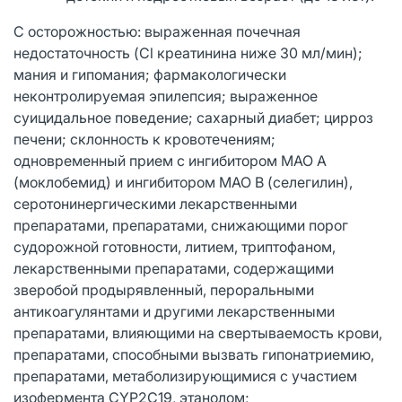
С осторожностью: выраженная почечная
недостаточность (Cl креатинина ниже 30 мл/мин);
мания и гипомания; фармакологически
неконтролируемая эпилепсия; выраженное
суицидальное поведение; сахарный диабет; цирроз
печени; склонность к кровотечениям;
одновременный прием с ингибитором МАО А
(моклобемид) и ингибитором МАО B (селегилин),
серотонинергическими лекарственными
препаратами, препаратами, снижающими порог
судорожной готовности, литием, триптофаном,
лекарственными препаратами, содержащими
зверобой продырявленный, пероральными
антикоагулянтами и другими лекарственными
препаратами, влияющими на свертываемость крови,
препаратами, способными вызвать гипонатриемию,
препаратами, метаболизирующимися с участием
изофермента CYP2C19, этанолом;