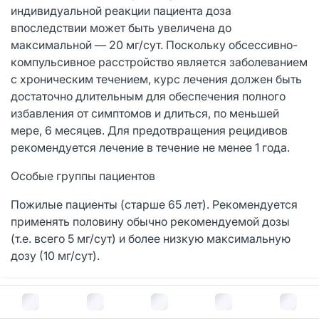
индивидуальной реакции пациента доза
впоследствии может быть увеличена до
максимальной — 20 мг/сут. Поскольку обсессивно-
компульсивное расстройство является заболеванием
с хроническим течением, курс лечения должен быть
достаточно длительным для обеспечения полного
избавления от симптомов и длиться, по меньшей
мере, 6 месяцев. Для предотвращения рецидивов
рекомендуется лечение в течение не менее 1 года.
Особые группы пациентов
Пожилые пациенты (старше 65 лет). Рекомендуется
применять половину обычно рекомендуемой дозы
(т.е. всего 5 мг/сут) и более низкую максимальную
дозу (10 мг/сут).
Дети и подростки (до 18 лет). Ципралекс не следует
В корзину за
1 307
руб.
применять у детей и подростков младше 18 лет.
Кроме того, нет достаточного объема данных