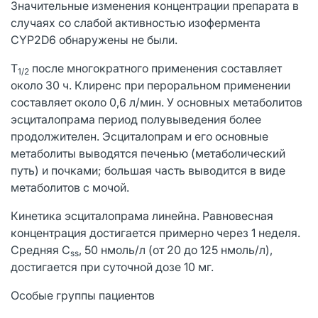
Значительные изменения концентрации препарата в
случаях со слабой активностью изофермента
CYP2D6 обнаружены не были.
T
после многократного применения составляет
1/2
около 30 ч. Клиренс при пероральном применении
составляет около 0,6 л/мин. У основных метаболитов
эсциталопрама период полувыведения более
продолжителен. Эсциталопрам и его основные
метаболиты выводятся печенью (метаболический
путь) и почками; большая часть выводится в виде
метаболитов с мочой.
Кинетика эсциталопрама линейна. Равновесная
концентрация достигается примерно через 1 неделя.
Средняя C
, 50 нмоль/л (от 20 до 125 нмоль/л),
ss
достигается при суточной дозе 10 мг.
Особые группы пациентов