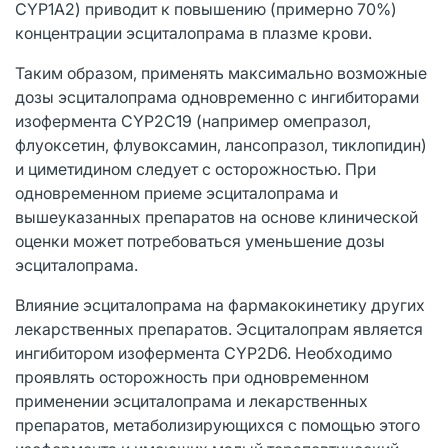
CYP1A2) приводит к повышению (примерно 70%)
концентрации эсциталопрама в плазме крови.
Таким образом, применять максимально возможные
дозы эсциталопрама одновременно с ингибиторами
изофермента CYP2C19 (например омепразол,
флуоксетин, флувоксамин, лансопразол, тиклопидин)
и циметидином следует с осторожностью. При
одновременном приеме эсциталопрама и
вышеуказанных препаратов на основе клинической
оценки может потребоваться уменьшение дозы
эсциталопрама.
Влияние эсциталопрама на фармакокинетику других
лекарственных препаратов. Эсциталопрам является
ингибитором изофермента CYP2D6. Необходимо
проявлять осторожность при одновременном
применении эсциталопрама и лекарственных
препаратов, метаболизирующихся с помощью этого