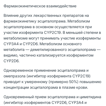
Фармакокинетическое взаимодействие
Влияние других лекарственных препаратов на
фармакокинетику эсциталопрама. Метаболизм
эсциталопрама в основном осуществляется при
участии изофермента CYP2C19. В меньшей степени в
метаболизме могут принимать участие изоферменты
CYP3A4 и CYP2D6. Метаболизм основного
метаболита — деметилированного эсциталопрама —
видимо, частично катализируется изоферментом
CYP2D6.
Одновременное применение эсциталопрама и
омепразола (ингибитор изофермента CYP2C19)
приводит к умеренному (примерно 50%) повышению
концентрации эсциталопрама в плазме крови.
Одновременный прием эсциталопрама и циметидина
(ингибитор изоферментов CYP2D6, CYP3А4 и