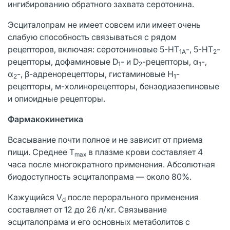
ингибированию обратного захвата серотонина.
Эсциталопрам не имеет совсем или имеет очень
слабую способность связываться с рядом
рецепторов, включая: серотониновые 5-HT
-, 5-HT
-
1A
2
рецепторы, дофаминовые D
- и D
-рецепторы, α
-,
1
2
1
α
-, β-адренорецепторы, гистаминовые Н
-
2
1
рецепторы, м-холинорецепторы, бензодиазепиновые
и опиоидные рецепторы.
Фармакокинетика
Всасывание почти полное и не зависит от приема
пищи. Среднее T
в плазме крови составляет 4
max
часа после многократного применения. Абсолютная
биодоступность эсциталопрама — около 80%.
Кажущийся V
после перорального применения
d
составляет от 12 до 26 л/кг. Связывание
эсциталопрама и его основных метаболитов с