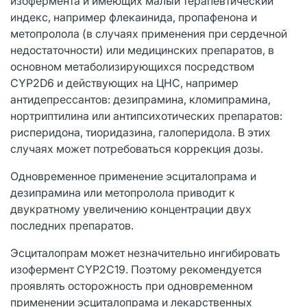
изофермента и имеющих малый терапевтический
индекс, например флекаинида, пропафенона и
метопролола (в случаях применения при сердечной
недостаточности) или медицинских препаратов, в
основном метаболизирующихся посредством
CYP2D6 и действующих на ЦНС, например
антидепрессантов: дезипрамина, кломипрамина,
нортриптилина или антипсихотических препаратов:
рисперидона, тиоридазина, галоперидола. В этих
случаях может потребоваться коррекция дозы.
Одновременное применение эсциталопрама и
дезипрамина или метопролола приводит к
двукратному увеличению концентрации двух
последних препаратов.
Эсциталопрам может незначительно ингибировать
изофермент CYP2C19. Поэтому рекомендуется
проявлять осторожность при одновременном
применении эсциталопрама и лекарственных