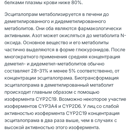
белками плазмы крови ниже 80%.
Эсциталопрам метаболизируется в печени до
деметилированного и дидеметилированного
метаболитов. Они оба являются фармакологически
активными. Азот может окисляться до метаболита N-
оксида. Основное вещество и его метаболиты
частично выделяются в форме глюкуронидов. После
многократного применения средняя концентрация
деметил- и дидеметил-метаболитов обычно
составляет 28–31% и менее 5% соответственно, от
концентрации эсциталопрама. Биотрансформация
эсциталопрама в деметилированный метаболит
происходит главным образом с помощью
изофермента CYP2C19. Возможно некоторое участие
изоферментов CYP3A4 и CYP2D6. У лиц со слабой
активностью изофермента CYP2C19 концентрация
эсциталопрама в два раза выше, чем в случаях с
высокой активностью этого изофермента.