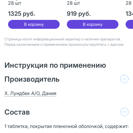
28 шт
28 шт
28
1325 руб.
919 руб.
13
В корзину
В корзину
Страница носит информационный характер о наличии препаратов.
Перед назначением и применением проконсультируйтесь с врачом
Инструкция по применению
Производитель
Х. Лундбек А/О, Дания
Состав
1 таблетка, покрытая пленочной оболочкой, содержит: