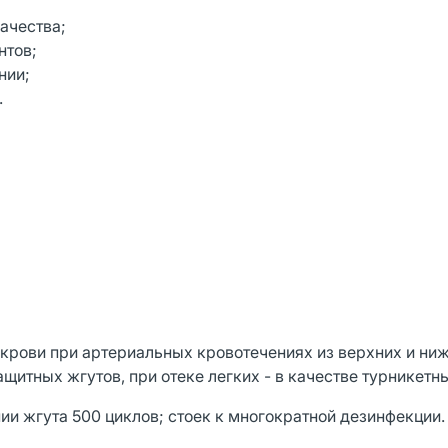
ачества;
нтов;
нии;
.
крови при артериальных кровотечениях из верхних и ни
ащитных жгутов, при отеке легких - в качестве турникетн
и жгута 500 циклов; стоек к многократной дезинфекции.