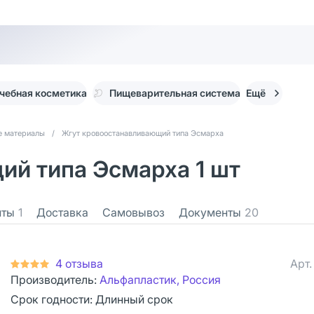
чебная косметика
Пищеварительная система
Ещё
е материалы
/
Жгут кровоостанавливающий типа Эсмарха
ий типа Эсмарха 1 шт
нты
1
Доставка
Самовывоз
Документы
20
4 отзыва
Арт
Производитель:
Альфапластик, Россия
Срок годности:
Длинный срок