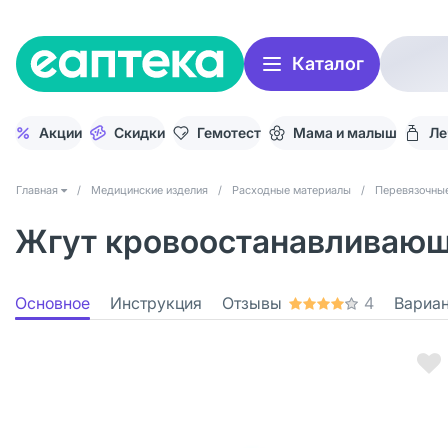
Каталог
Акции
Скидки
Гемотест
Мама и малыш
Ле
Главная
/
Медицинские изделия
/
Расходные материалы
/
Перевязочны
Жгут кровоостанавливающ
Основное
Инструкция
Отзывы
4
Вариа