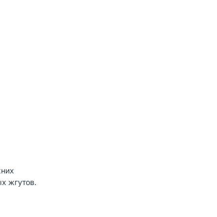
жних
ых жгутов.