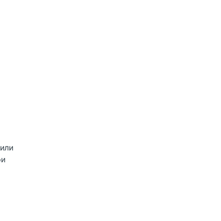
 или
ри