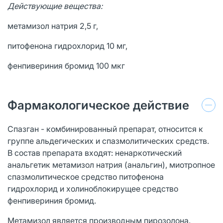
Действующие вещества:
метамизол натрия 2,5 г,
питофенона гидрохлорид 10 мг,
фенпивериния бромид 100 мкг
Фармакологическое действие
Спазган - комбинированный препарат, относится к
группе альдегических и спазмолитических средств.
В состав препарата входят: ненаркотический
анальгетик метамизол натрия (анальгин), миотропное
спазмолитическое средство питофенона
гидрохлорид и холиноблокирущее средство
фенпивериния бромид.
Метамизол является производным пирозолона.