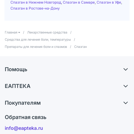
Спазган в Нижнем Новгород
,
Спазган в Самаре
,
Спазган в Уфе
,
Спазган в Ростове-на-Дону
Главная
/
Лекарственные средства
/
Средства для лечения боли, температуры
/
Препараты для лечения боли и спазмов
/
Спазган
Помощь
Доставка
ЕАПТЕКА
Самовывоз из аптек
О компании
Обмен и возврат
Покупателям
Карьера
Что с моим заказом?
Оплата
Поставщики
Обратная связь
Ответы на вопросы
Отзывы
Лицензия
info@eapteka.ru
Блог
Программа СберСпасибо