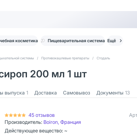
чебная косметика
Пищеварительная система
Ещё
дыхательной системы
/
Противокашлевые препараты
/
Стодаль
сироп 200 мл 1 шт
ы выпуска
1
Доставка
Самовывоз
Документы
13
45 отзывов
Арт
Производитель:
Boiron, Франция
Действующее вещество: ~