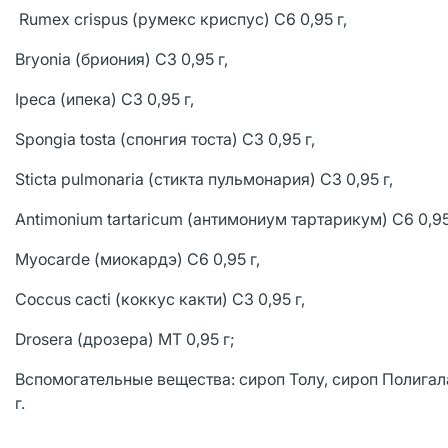
Rumex crispus (румекс криспус) C6 0,95 г,
Bryonia (бриония) C3 0,95 г,
Ipeca (ипека) C3 0,95 г,
Spongia tosta (спонгия тоста) C3 0,95 г,
Sticta pulmonaria (стикта пульмонария) C3 0,95 г,
Antimonium tartaricum (антимониум тартарикум) C6 0,95
Myocarde (миокардэ) C6 0,95 г,
Coccus cacti (коккус какти) C3 0,95 г,
Drosera (дрозера) MT 0,95 г;
Вспомогательные вещества: сироп Толу, сироп Полигала
г.