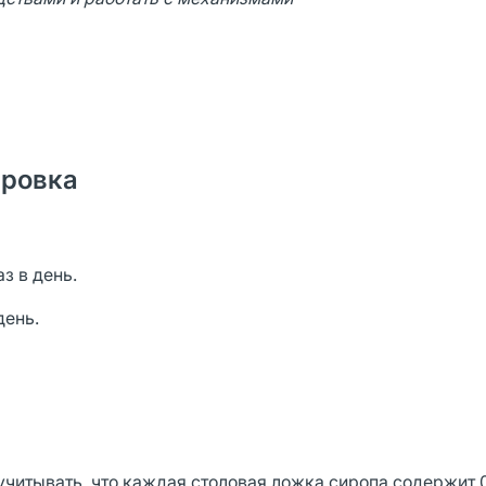
ировка
аз в день.
день.
читывать, что каждая столовая ложка сиропа содержит 