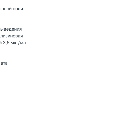
новой соли
увыведения
 лизиновая
 3,5 мкг/мл
рата