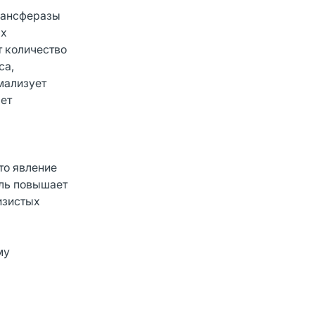
рансферазы
ых
т количество
са,
мализует
ает
то явление
оль повышает
изистых
му