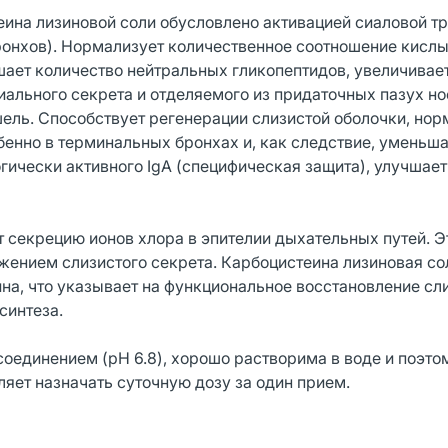
ина лизиновой соли обусловлено активацией сиаловой т
ронхов). Нормализует количественное соотношение кисл
ает количество нейтральных гликопептидов, увеличивае
ального секрета и отделяемого из придаточных пазух но
ель. Способствует регенерации слизистой оболочки, нор
бенно в терминальных бронхах и, как следствие, уменьш
ически активного IgA (специфическая защита), улучшает
т секрецию ионов хлора в эпителии дыхательных путей. Э
ижением слизистого секрета. Карбоцистеина лизиновая с
на, что указывает на функциональное восстановление сл
синтеза.
оединением (pH 6.8), хорошо растворима в воде и поэто
ляет назначать суточную дозу за один прием.