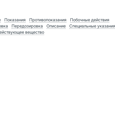
е
Показания
Противопоказания
Побочные действия
овка
Передозировка
Описание
Специальные указани
ействующее вещество