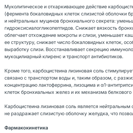
Муколитическое и отхаркивающее действие карбоцисте
(фермента бокаловидных клеток слизистой оболочки б
и нейтральных муцинов бронхиального секрета: уменьш
гидроксисиалогликопептидов. Снижает вязкость бронхи
облегчает отхождение мокроты и слизи, уменьшает каш
ее структуру, снижает число бокаловидных клеток, осо
выработку слизи. Восстанавливает секрецию иммунолог
мукоцилиарный клиренс и транспорт антибиотиков.
Кроме того, карбоцистеина лизиновая соль стимулируе
связано с транспортом воды и, таким образом, с разж
концентрацию лактоферрина, лизоцима и α1-антитрипси
клеток бронхиальных желез и их механизма белкового 
Карбоцистеина лизиновая соль является нейтральным с
не раздражает слизистую оболочку желудка, что позво
Фармакокинетика