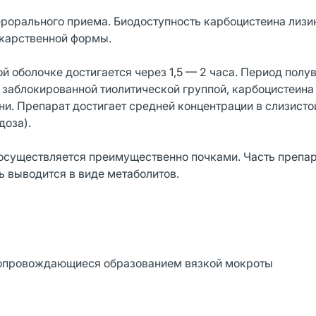
ерорального приема. Биодоступность карбоцистеина лизи
лекарственной формы.
й оболочке достигается через 1,5 — 2 часа. Период пол
с заблокированной тиолитической группой, карбоцистеина
и. Препарат достигает средней концентрации в слизистой
доза).
 осуществляется преимущественно почками. Часть препа
ь выводится в виде метаболитов.
сопровождающиеся образованием вязкой мокроты