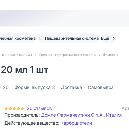
чебная косметика
Пищеварительная система
Ещё
дыхательной системы
/
Препараты для разжижения мокроты
/
Флуифорт
20 мл 1 шт
20
Формы выпуска
3
Доставка
Самовывоз
20 отзывов
Арт
Производитель:
Домпе Фармачеутичи С.п.А., Италия
Действующее вещество:
Карбоцистеин