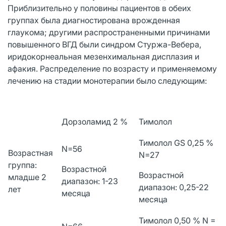
Приблизительно у половины пациентов в обеих
группах была диагностирована врожденная
глаукома; другими распространенными причинами
повышенного ВГД были синдром Стуржа-Вебера,
иридокорнеальная мезенхимальная дисплазия и
афакия. Распределение по возрасту и применяемому
лечению на стадии монотерапии было следующим:
Дорзоламид 2 %
Тимолол
Тимолол GS 0,25 %
N=56
Возрастная
N=27
группа:
Возрастной
Возрастной
младше 2
диапазон: 1-23
диапазон: 0,25-22
лет
месяца
месяца
Тимолол 0,50 % N =