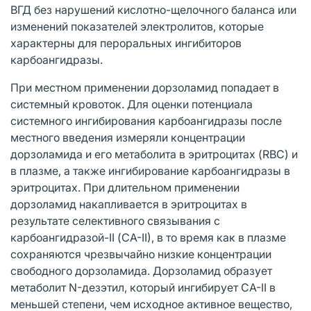
ВГД без нарушений кислотно-щелочного баланса или
изменений показателей электролитов, которые
характерны для пероральных ингибиторов
карбоангидразы.
При местном применении дорзоламид попадает в
системный кровоток. Для оценки потенциала
системного ингибирования карбоангидразы после
местного введения измеряли концентрации
дорзоламида и его метаболита в эритроцитах (RBC) и
в плазме, а также ингибирование карбоангидразы в
эритроцитах. При длительном применении
дорзоламид накапливается в эритроцитах в
результате селективного связывания с
карбоангидразой-II (СА-II), в то время как в плазме
сохраняются чрезвычайно низкие концентрации
свободного дорзоламида. Дорзоламид образует
метаболит N-дезэтил, который ингибирует CA-II в
меньшей степени, чем исходное активное вещество,