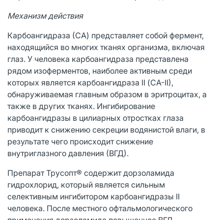
Механизм действия
Карбоангидраза (СА) представляет собой фермент,
находящийся во многих тканях организма, включая
глаз. У человека карбоангидраза представлена
рядом изоферментов, наиболее активным среди
которых является карбоангидраза II (СА-II),
обнаруживаемая главным образом в эритроцитах, а
также в других тканях. Ингибирование
карбоангидразы в цилиарных отростках глаза
приводит к снижению секреции водянистой влаги, в
результате чего происходит снижение
внутриглазного давления (ВГД).
Препарат Трусопт® содержит дорзоламида
гидрохлорид, который является сильным
селективным ингибитором карбоангидразы II
человека. После местного офтальмологического
применения дорзоламида повышенное ВГД