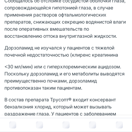
Сообщалось об отслойке сосудистой оболочки глаза,
сопровождающейся гипотонией глаза, в случае
применения растворов офтальмологических
препаратов, снижающих секрецию водянистой влаги
после оперативных вмешательств по
восстановлению оттока внутриглазной жидкости.
Дорзоламид не изучался у пациентов с тяжелой
почечной недостаточностью (клиренс креатинина
<30 мл/мин) или с гиперхлоремическим ацидозом.
Поскольку дорзоламид и его метаболиты выводятся
преимущественно почками, дорзоламид
противопоказан таким пациентам.
В состав препарата Трусопт® входит консервант
бензалкония хлорид, который может вызывать
раздражение глаза. У пациентов с заболеванием
роговицы и синдромом «сухого» глаза при
В корзину за
166
руб.
применении препарата, содержащего бензалкония