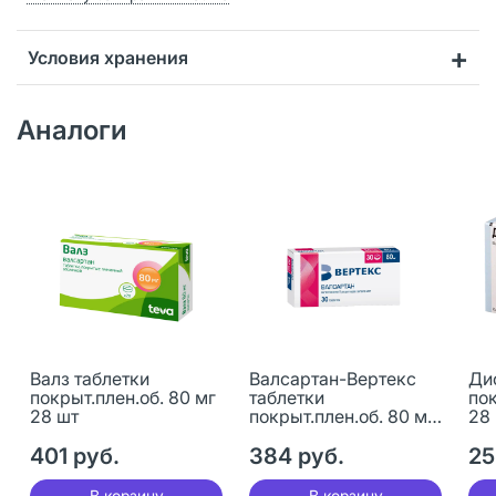
Условия хранения
Аналоги
Валз таблетки
Валсартан-Вертекс
Ди
покрыт.плен.об. 80 мг
таблетки
пок
28 шт
покрыт.плен.об. 80 мг
28
30 шт
401 руб.
384 руб.
25
В корзину
В корзину