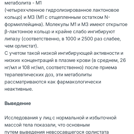
метаболита - М1
(четырехчленное гидролизированное лактоновое
кольцо) и М3 (М1 с отщепленным остатком N-
формиллейцина). Молекулы М1 и М3 имеют открытое
β-лактонное кольцо и крайне слабо ингибируют
липазу (соответственно, в 1000 и 2500 раз слабее,
чем орлистат).
С учетом такой низкой ингибирующей активности и
низких концентраций в плазме крови (в среднем, 26
нг/мл и 108 нг/мл, соответственно) после приема
терапевтических доз, эти метаболиты
рассматриваются как фармакологически
неактивные.
Выведение
Исследования у лиц с нормальной и избыточной
массой тела показали, что основным
путем выведения невсосавшегося орлистата