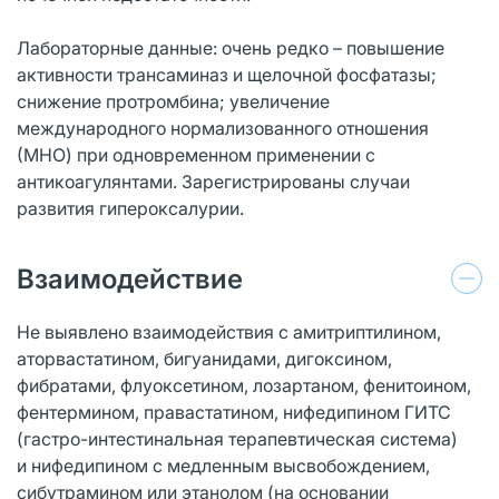
Лабораторные данные: очень редко – повышение
активности трансаминаз и щелочной фосфатазы;
снижение протромбина; увеличение
международного нормализованного отношения
(МНО) при одновременном применении с
антикоагулянтами. Зарегистрированы случаи
развития гипероксалурии.
Взаимодействие
Не выявлено взаимодействия с амитриптилином,
аторвастатином, бигуанидами, дигоксином,
фибратами, флуоксетином, лозартаном, фенитоином,
фентермином, правастатином, нифедипином ГИТС
(гастро-интестинальная терапевтическая система)
и нифедипином с медленным высвобождением,
сибутрамином или этанолом (на основании