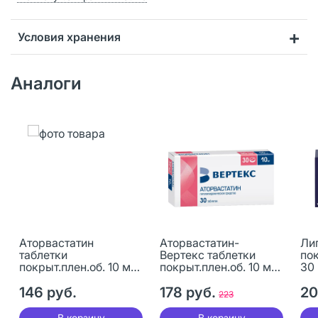
Условия хранения
Аналоги
Аторвастатин
Аторвастатин-
Ли
таблетки
Вертекс таблетки
пок
покрыт.плен.об. 10 мг
покрыт.плен.об. 10 мг
30
30 шт
30 шт
146 руб.
178 руб.
20
223
В корзину
В корзину