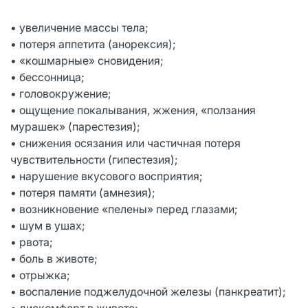
• увеличение массы тела;
• потеря аппетита (анорексия);
• «кошмарные» сновидения;
• бессонница;
• головокружение;
• ощущение покалывания, жжения, «ползания
мурашек» (парестезия);
• снижения осязания или частичная потеря
чувствительности (гипестезия);
• нарушение вкусового восприятия;
• потеря памяти (амнезия);
• возникновение «пелены» перед глазами;
• шум в ушах;
• рвота;
• боль в животе;
• отрыжка;
• воспаление поджелудочной железы (панкреатит);
• дискомфорт в животе;