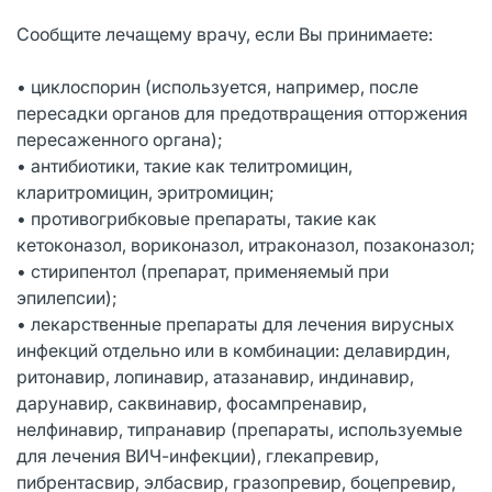
Сообщите лечащему врачу, если Вы принимаете:
• циклоспорин (используется, например, после
пересадки органов для предотвращения отторжения
пересаженного органа);
• антибиотики, такие как телитромицин,
кларитромицин, эритромицин;
• противогрибковые препараты, такие как
кетоконазол, вориконазол, итраконазол, позаконазол;
• стирипентол (препарат, применяемый при
эпилепсии);
• лекарственные препараты для лечения вирусных
инфекций отдельно или в комбинации: делавирдин,
ритонавир, лопинавир, атазанавир, индинавир,
дарунавир, саквинавир, фосампренавир,
нелфинавир, типранавир (препараты, используемые
для лечения ВИЧ-инфекции), глекапревир,
пибрентасвир, элбасвир, гразопревир, боцепревир,