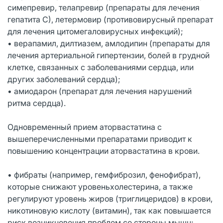
симепревир, телапревир (препараты для лечения
гепатита С), летермовир (противовирусный препарат
для лечения цитомегаловирусных инфекций);
• верапамил, дилтиазем, амлодипин (препараты для
лечения артериальной гипертензии, болей в грудной
клетке, связанных с заболеваниями сердца, или
других заболеваний сердца);
• амиодарон (препарат для лечения нарушений
ритма сердца).
Одновременный прием аторвастатина с
вышеперечисленными препаратами приводит к
повышению концентрации аторвастатина в крови.
• фибраты (например, гемфиброзил, фенофибрат),
которые снижают уровеньхолестерина, а также
регулируют уровень жиров (триглицеридов) в крови,
никотиновую кислоту (витамин), так как повышается
риск возникновения проблем со стороны мышц;