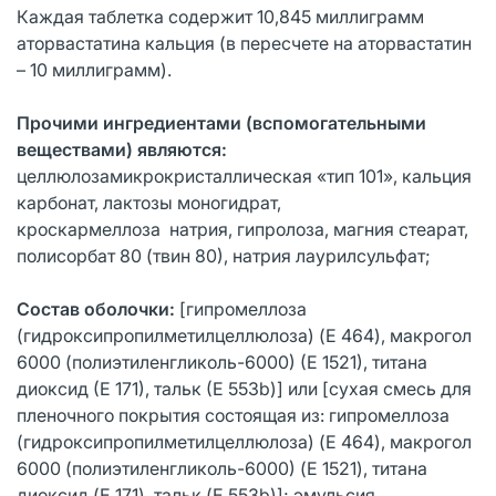
Каждая таблетка содержит 10,845 миллиграмм
аторвастатина кальция (в пересчете на аторвастатин
– 10 миллиграмм).
Прочими ингредиентами (вспомогательными
веществами) являются:
целлюлозамикрокристаллическая «тип 101», кальция
карбонат, лактозы моногидрат,
кроскармеллоза натрия, гипролоза, магния стеарат,
полисорбат 80 (твин 80), натрия лаурилсульфат;
Состав оболочки:
[гипромеллоза
(гидроксипропилметилцеллюлоза) (E 464), макрогол
6000 (полиэтиленгликоль-6000) (Е 1521), титана
диоксид (Е 171), тальк (Е 553b)] или [сухая смесь для
пленочного покрытия состоящая из: гипромеллоза
(гидроксипропилметилцеллюлоза) (E 464), макрогол
6000 (полиэтиленгликоль-6000) (E 1521), титана
диоксид (E 171), тальк (E 553b)]; эмульсия