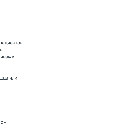
 пациентов
 в
динами –
дца или
лом