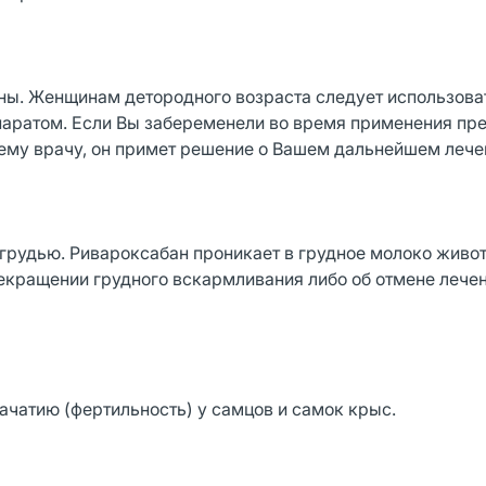
ны. Женщинам детородного возраста следует использова
аратом. Если Вы забеременели во время применения пр
ему врачу, он примет решение о Вашем дальнейшем лече
грудью. Ривароксабан проникает в грудное молоко живо
рекращении грудного вскармливания либо об отмене лече
ачатию (фертильность) у самцов и самок крыс.