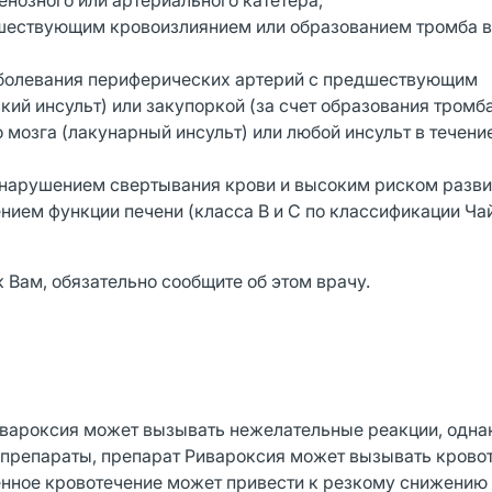
нозного или артериального катетера;
дшествующим кровоизлиянием или образованием тромба в
заболевания периферических артерий с предшествующим
кий инсульт) или закупоркой (за счет образования тромб
 мозга (лакунарный инсульт) или любой инсульт в течени
с нарушением свертывания крови и высоким риском разви
нием функции печени (класса В и С по классификации Ча
 Вам, обязательно сообщите об этом врачу.
вароксия может вызывать нежелательные реакции, одна
е препараты, препарат Ривароксия может вызывать крово
енное кровотечение может привести к резкому снижению