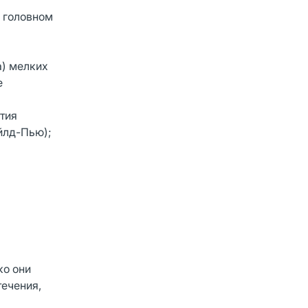
 головном
а) мелких
е
тия
йлд-Пью);
ко они
течения,