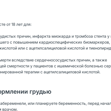
е от 18 лет для:
дистых причин, инфаркта миокарда и тромбоза стента у
вшего с повышением кардиоспецифических биомаркеров,
ислотой или с ацетилсалициловой кислотой и тиенопири
мерти вследствие сердечнососудистых причин, а также
щей смертности у пациентов с ишемической болезнью сер
нированной терапии с ацетилсалициловой кислотой.
ормлении грудью
забеременели, или планируете беременность, перед нача
м врачом.