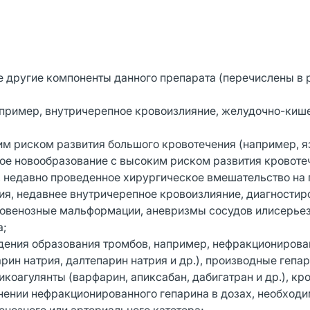
е другие компоненты данного препарата (перечислены в 
например, внутричерепное кровоизлияние, желудочно-киш
им риском развития большого кровотечения (например, 
ное новообразование с высоким риском развития кровоте
, недавно проведенное хирургическое вмешательство на 
ия, недавнее внутричерепное кровоизлияние, диагностир
иовенозные мальформации, аневризмы сосудов илисерье
а;
дения образования тромбов, например, нефракциониров
рин натрия, далтепарин натрия и др.), производные гепа
икоагулянты (варфарин, апиксабан, дабигатран и др.), кр
енении нефракционированного гепарина в дозах, необход