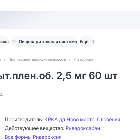
тика
Пищеварительная система
Ещё
и
/
Противосвертывающие препараты
/
Ривароксия
т.плен.об. 2,5 мг 60 шт
4
Производитель:
КРКА дд Ново место, Словения
Действующее вещество:
Ривароксабан
Все формы Ривароксия