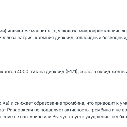
и) являются: маннитол, целлюлоза микрокристаллическа
меллоза натрия, кремния диоксид коллоидный безводный,
рогол 4000, титана диоксид (Е171), железа оксид желтый
 Ха) и снижает образование тромбина, что приводит к у
т Ривароксия не подавляет активность тромбина и не в
шение не наступило или Вы чувствуете ухудшение, необх