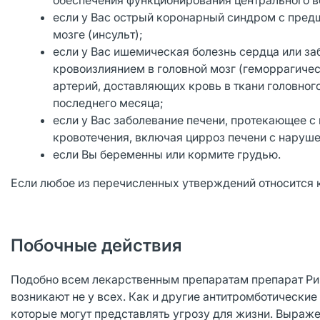
обеспечения функционирования центрального ве
если у Вас острый коронарный синдром с пре
мозге (инсульт);
если у Вас ишемическая болезнь сердца или 
кровоизлиянием в головной мозг (геморрагичес
артерий, доставляющих кровь в ткани головного
последнего месяца;
если у Вас заболевание печени, протекающее 
кровотечения, включая цирроз печени с наруше
если Вы беременны или кормите грудью.
Если любое из перечисленных утверждений относится к
Побочные действия
Подобно всем лекарственным препаратам препарат Ри
возникают не у всех. Как и другие антитромботически
которые могут представлять угрозу для жизни. Выраж