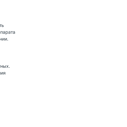
ть
епарата
нии.
тных.
ния