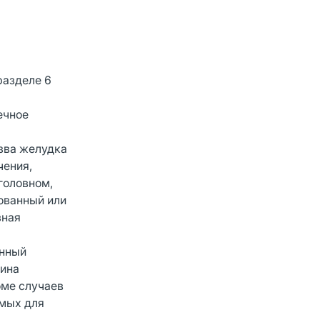
разделе 6
ечное
язва желудка
чения,
головном,
ованный или
зная
анный
рина
оме случаев
имых для