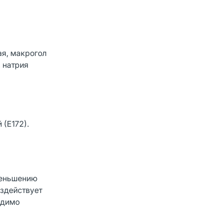
я, макрогол
 натрия
 (Е172).
меньшению
оздействует
одимо