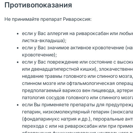
Противопоказания
Не принимайте препарат Ривароксия:
если у Вас аллергия на ривароксабан или любы
листка-вкладыша);
если у Вас значимое активное кровотечение (
кровотечение);
если у Вас повреждение или состояние с высок
или двенадцатиперстной кишки), злокачествен
недавние травмы головного или спинного мозга
спинном мозге или офтальмологическая операц
предполагаемый варикоз вен пищевода, артер
патология сосудов головного или спинного мозг
если Вы применяете препараты для предупреж
гепарин, низкомолекулярный гепарин (эноксапа
(фондапаринукс натрия и др.), пероральные ант
перехода с или на ривароксабан или при прим