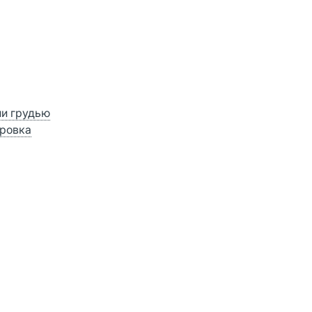
ии грудью
ровка