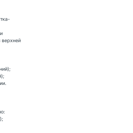
тка-
ти
с верхней
ний);
);
ии.
о:
);