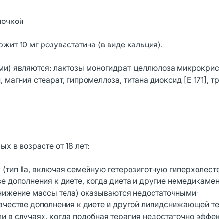
лочкой
жит 10 мг розувастатина (в виде кальция).
и) являются: лактозы моногидрат, целлюлоза микрокри
 магния стеарат, гипромеллоза, титана диоксид [Е 171], т
х в возрасте от 18 лет:
 (тип IIа, включая семейную гетерозиготную гиперхолес
ве дополнения к диете, когда диета и другие немедикаме
нижение массы тела) оказываются недостаточными;
качестве дополнения к диете и другой липидснижающей т
ли в случаях, когда подобная терапия недостаточно эффе