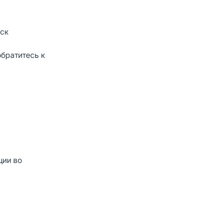
иск
братитесь к
ции во