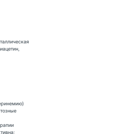
сталлическая
риацетин,
теринемию)
нтозные
ерапии
ктивна;