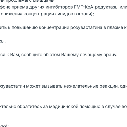
кали проблемы с мышцами;
 фоне приема других ингибиторов ГМГ-КоА-редуктазы ил
снижения концентрации липидов в крови);
дить к повышению концентрации розувастатина в плазме к
сы.
тся к Вам, сообщите об этом Вашему лечащему врачу.
зувастатин может вызывать нежелательные реакции, од
ительно обратитесь за медицинской помощью в случае в
00):