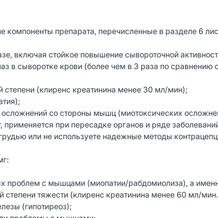
ие компоненты препарата, перечисленные в разделе 6 лис
фазе, включая стойкое повышение сывороточной активнос
з в сыворотке крови (более чем в 3 раза по сравнению 
й степени (клиренс креатинина менее 30 мл/мин);
тия);
 осложнений со стороны мышц (миотоксических осложне
 применяется при пересадке органов и ряде заболеваний
грудью или не используете надежные методы контрацепц
мг:
ых проблем с мышцами (миопатии/рабдомиолиза), а именн
й степени тяжести (клиренс креатинина менее 60 мл/мин.
лезы (гипотиреоз);