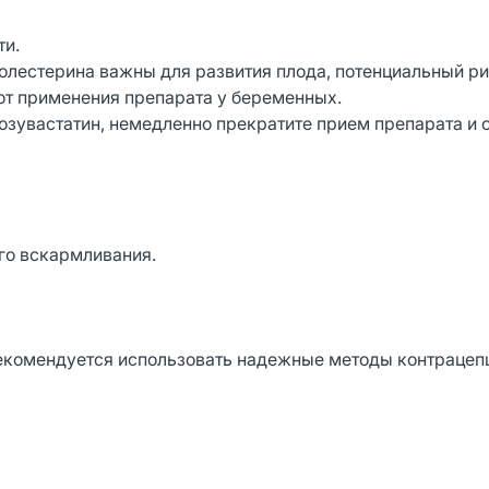
ти.
олестерина важны для развития плода, потенциальный р
от применения препарата у беременных.
зувастатин, немедленно прекратите прием препарата и о
го вскармливания.
комендуется использовать надежные методы контрацеп