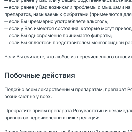
─ если ранее у Вас или у Ваших родственников возни
─ если ранее у Вас возникали проблемы с мышцами на
препаратов, называемых фибратами (применяются для 
─ если Вы чрезмерно употребляете алкоголь;
─ если у Вас имеются состояния, которые могут приво
─ если Вы одновременно принимаете фибраты;
─ если Вы являетесь представителем монголоидной ра
Если Вы считаете, что любое из перечисленного относи
Побочные действия
Подобно всем лекарственным препаратам, препарат Ро
возникают не у всех.
Прекратите прием препарата Розувастатин и незамедл
признаков перечисленных ниже реакций:
Редко (может возникать не более чем у 1 человека из 10