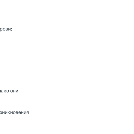
и
рови;
нако они
озникновения