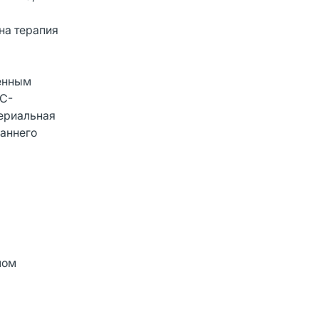
на терапия
шенным
 С-
териальная
раннего
лом