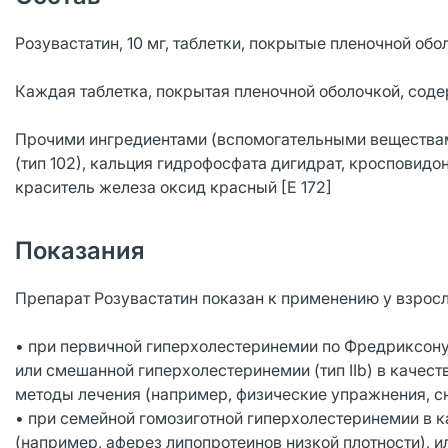
Розувастатин, 10 мг, таблетки, покрытые пленочной обо
Каждая таблетка, покрытая пленочной оболочкой, содер
Прочими ингредиентами (вспомогательными веществам
(тип 102), кальция гидрофосфата дигидрат, кросповидон,
краситель железа оксид красный [Е 172]
Показания
Препарат Розувастатин показан к применению у взрослы
• при первичной гиперхолестеринемии по Фредриксону
или смешанной гиперхолестеринемии (тип IIb) в качест
методы лечения (например, физические упражнения, с
• при семейной гомозиготной гиперхолестеринемии в 
(например, аферез липопротеинов низкой плотности), и