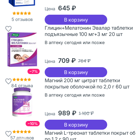
645 ₽
Цена
5
отзывов
В корзину
Глицин+Мелатонин Эвалар таблетки
подъязычные 100 мг+3 мг 20 шт
В аптеку сегодня или позже
709 ₽
764 ₽
Цена
−7%
В корзину
Магний 200 мг цитрат таблетки
84
отзыва
покрытые оболочкой по 2,0 г 60 шт
В аптеку сегодня или позже
989 ₽
1 100 ₽
Цена
−10%
В корзину
Магний L-треонат таблетки покрыт об
57
отзывов
по 1,2 г 90 шт