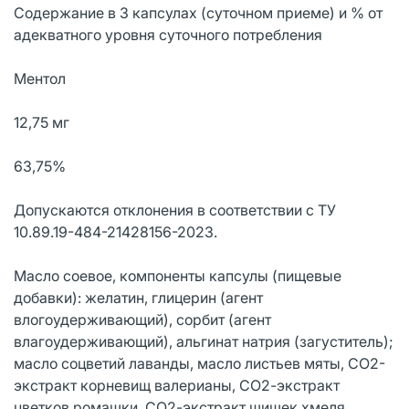
Содержание в 3 капсулах (суточном приеме) и % от
адекватного уровня суточного потребления
Ментол
12,75 мг
63,75%
Допускаются отклонения в соответствии с ТУ
10.89.19-484-21428156-2023.
Масло соевое, компоненты капсулы (пищевые
добавки): желатин, глицерин (агент
влогоудерживающий), сорбит (агент
влагоудерживающий), альгинат натрия (загуститель);
масло соцветий лаванды, масло листьев мяты, СО2-
экстракт корневищ валерианы, СО2-экстракт
цветков ромашки, СО2-экстракт шишек хмеля.