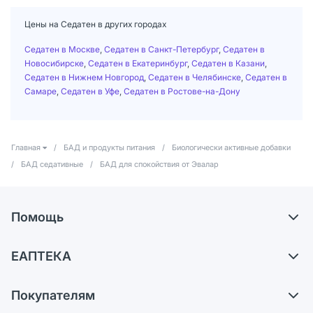
Цены на Седатен в других городах
Седатен в Москве
,
Седатен в Санкт-Петербург
,
Седатен в
Новосибирске
,
Седатен в Екатеринбург
,
Седатен в Казани
,
Седатен в Нижнем Новгород
,
Седатен в Челябинске
,
Седатен в
Самаре
,
Седатен в Уфе
,
Седатен в Ростове-на-Дону
Главная
/
БАД и продукты питания
/
Биологически активные добавки
/
БАД седативные
/
БАД для спокойствия от Эвалар
Помощь
Самовывоз из аптек
ЕАПТЕКА
Обмен и возврат
О компании
Что с моим заказом?
Покупателям
Карьера
Ответы на вопросы