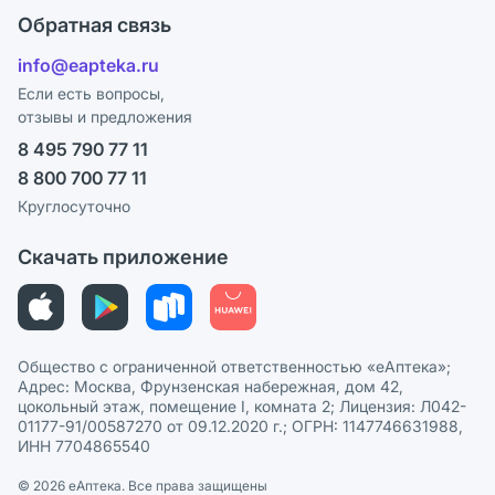
Оплата
Поставщики
Обратная связь
Блог
Отзывы
Лицензия
info@eapteka.ru
Программа СберСпасибо
Реклама на сайте
Если есть вопросы,
отзывы и предложения
Политика конфиденциальности
Ваши товары на ЕАПТЕКЕ
8 495 790 77 11
Пользовательское соглашение
Сотрудничество для аптек
8 800 700 77 11
Политика рекомендаций
СМИ о нас
Круглосуточно
Этика и соответствие
Скачать приложение
Политика в отношении обработки персональных данных
Общество с ограниченной ответственностью «еАптека»;
Адрес: Москва, Фрунзенская набережная, дом 42,
цокольный этаж, помещение I, комната 2; Лицензия: Л042-
01177-91/00587270 от 09.12.2020 г.; ОГРН: 1147746631988,
ИНН 7704865540
© 2026 eАптека. Все права защищены