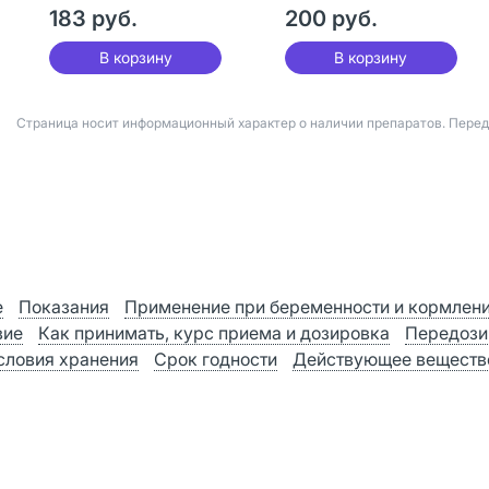
мкг/доза 12 мл (200
183 руб.
дозированный 100
200 руб.
доз) 1 шт
мкг/доза 200 доз 1
шт
В корзину
В корзину
Страница носит информационный характер о наличии препаратов. Пере
е
Показания
Применение при беременности и кормлен
вие
Как принимать, курс приема и дозировка
Передози
словия хранения
Срок годности
Действующее веществ