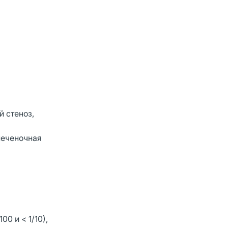
й стеноз,
печеночная
0 и < 1/10),