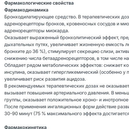
Фармакологические свойства
Фармакодинамика
Бронходилатирующее средство. В терапевтических до
адренорецепторы бронхов, кровеносных сосудов и миом
адренорецепторы миокарда.
Оказывает выраженный бронхолитический эффект, пред
дыхательных путях, увеличивает жизненную емкость л
бронхите до 36 %), стимулирует секрецию слизи, акти
снижению числа бетаадренорецепторов, в том числе на
Обладает рядом метаболических эффектов: снижает кон
инсулина, оказывает гипергликемический (особенно у п
увеличивает риск развития ацидоза.
В рекомендуемых терапевтических дозах не оказывает
вызывает повышения артериального давления. В меньш
группы, оказывает положительное хроно- и инотропно
После применения ингаляционных форм действие развив
30-90 минут (75 % максимального эффекта достигается 
Фармакокинетика