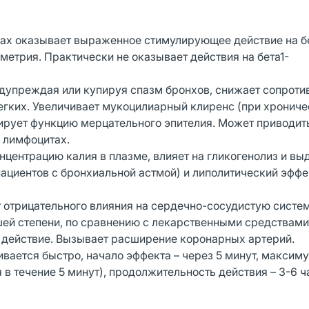
зах оказывает выраженное стимулирующее действие на б
етрия. Практически не оказывает действия на бета1-
упреждая или купируя спазм бронхов, снижает сопроти
егких. Увеличивает мукоцилиарный клиренс (при хронич
вирует функцию мерцательного эпителия. Может приводит
 лимфоцитах.
центрацию калия в плазме, влияет на гликогенолиз и вы
ациентов с бронхиальной астмой) и липолитический эффе
 отрицательного влияния на сердечно-сосудистую систем
ей степени, по сравнению с лекарственными средствами
е действие. Вызывает расширение коронарных артерий.
ается быстро, начало эффекта – через 5 минут, максиму
в течение 5 минут), продолжительность действия – 3-6 ч