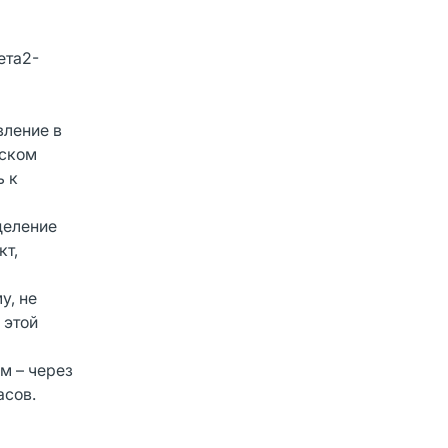
ета2-
вление в
еском
ь к
деление
кт,
у, не
 этой
м – через
асов.