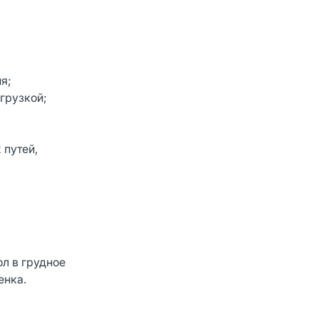
я;
грузкой;
 путей,
л в грудное
енка.