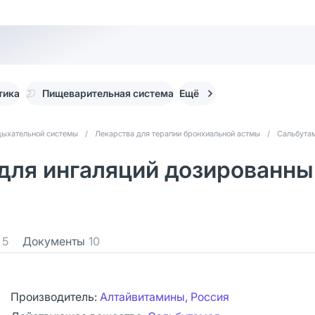
тика
Пищеварительная система
Ещё
дыхательной системы
/
Лекарства для терапии бронхиальной астмы
/
Сальбута
ля ингаляций дозированный 
5
Документы
10
Производитель:
Алтайвитамины, Россия