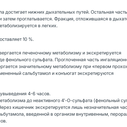
а достигает нижних дыхательных путей. Остальная част
е и затем проглатывается. Фракция, отложившаяся в дыха
метаболизируется в легких.
оставляет 10 %.
вергается печеночному метаболизму и экскретируется
де фенольного сульфата. Проглоченная часть ингаляцион
ергается значительному метаболизму при «первом прох
змененный сальбутамол и конъюгат экскретируются
увыведения 4-6 часов.
етаболизма до неактивного 4ꞌ-О-сульфата (фенольный су
ерез кишечник экскретируется лишь незначительная ча
льбутамола, введенной в организм внутривенным, перор
ов.