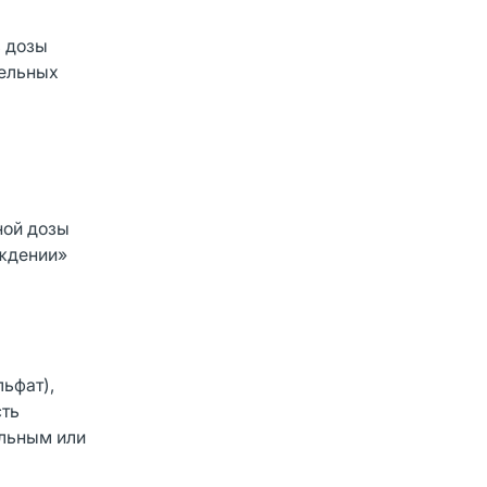
ь дозы
тельных
ной дозы
ождении»
льфат),
сть
альным или