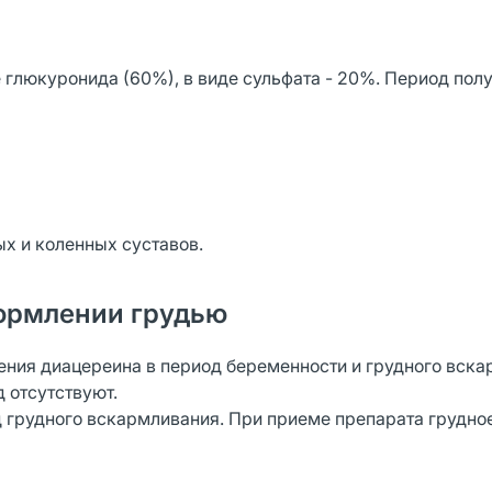
 глюкуронида (60%), в виде сульфата - 20%. Период по
х и коленных суставов.
ормлении грудью
ния диацереина в период беременности и грудного вска
д отсутствуют.
д грудного вскармливания. При приеме препарата грудно