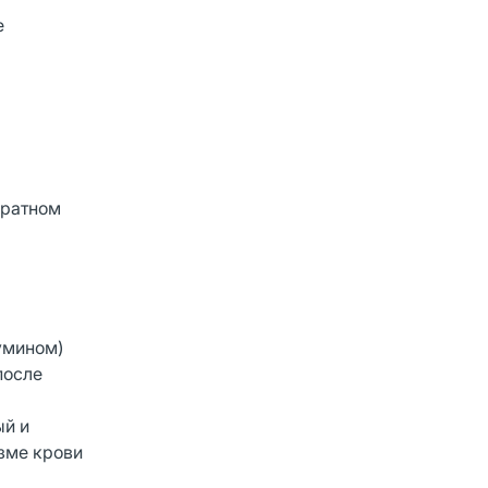
е
кратном
бумином)
после
ый и
зме крови