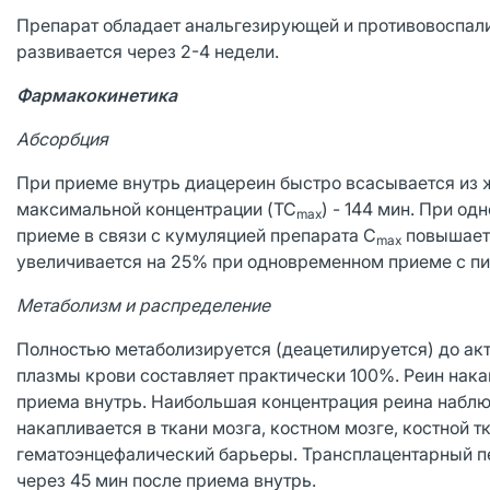
Препарат обладает анальгезирующей и противовоспал
развивается через 2-4 недели.
Фармакокинетика
Абсорбция
При приеме внутрь диацереин быстро всасывается из 
максимальной концентрации (TC
) - 144 мин. При од
max
приеме в связи с кумуляцией препарата C
повышаетс
max
увеличивается на 25% при одновременном приеме с п
Метаболизм и распределение
Полностью метаболизируется (деацетилируется) до акт
плазмы крови составляет практически 100%. Реин накап
приема внутрь. Наибольшая концентрация реина наблюд
накапливается в ткани мозга, костном мозге, костной 
гематоэнцефалический барьеры. Трансплацентарный пе
через 45 мин после приема внутрь.