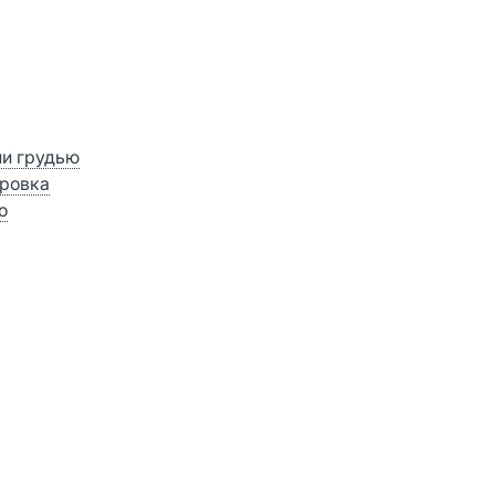
ии грудью
ровка
о