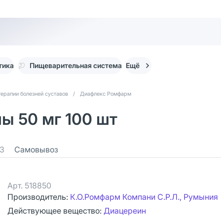
тика
Пищеварительная система
Ещё
терапии болезней суставов
/
Диафлекс Ромфарм
ы 50 мг 100 шт
3
Самовывоз
Арт.
518850
Производитель:
К.О.Ромфарм Компани С.Р.Л., Румыния
Действующее вещество:
Диацереин