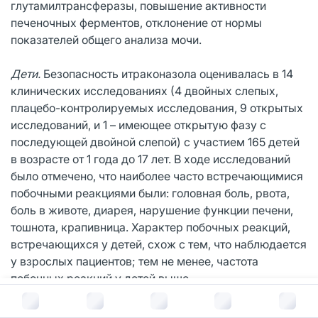
глутамилтрансферазы, повышение активности
печеночных ферментов, отклонение от нормы
показателей общего анализа мочи.
Дети.
Безопасность итраконазола оценивалась в 14
клинических исследованиях (4 двойных слепых,
плацебо-контролируемых исследования, 9 открытых
исследований, и 1 – имеющее открытую фазу с
последующей двойной слепой) с участием 165 детей
в возрасте от 1 года до 17 лет. В ходе исследований
было отмечено, что наиболее часто встречающимися
побочными реакциями были: головная боль, рвота,
боль в животе, диарея, нарушение функции печени,
тошнота, крапивница. Характер побочных реакций,
встречающихся у детей, схож с тем, что наблюдается
у взрослых пациентов; тем не менее, частота
побочных реакций у детей выше.
В корзину за
744
руб.
Побочные действия, зарегистрированные в