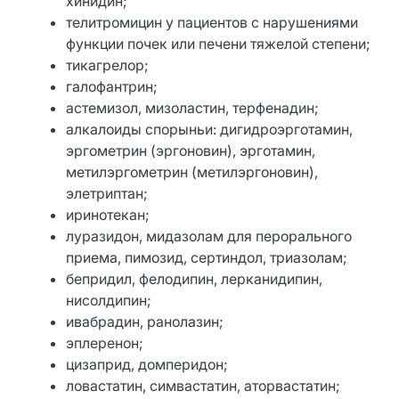
хинидин;
телитромицин у пациентов с нарушениями
функции почек или печени тяжелой степени;
тикагрелор;
галофантрин;
астемизол, мизоластин, терфенадин;
алкалоиды спорыньи: дигидроэрготамин,
эргометрин (эргоновин), эрготамин,
метилэргометрин (метилэргоновин),
элетриптан;
иринотекан;
луразидон, мидазолам для перорального
приема, пимозид, сертиндол, триазолам;
бепридил, фелодипин, лерканидипин,
нисолдипин;
ивабрадин, ранолазин;
эплеренон;
цизаприд, домперидон;
ловастатин, симвастатин, аторвастатин;