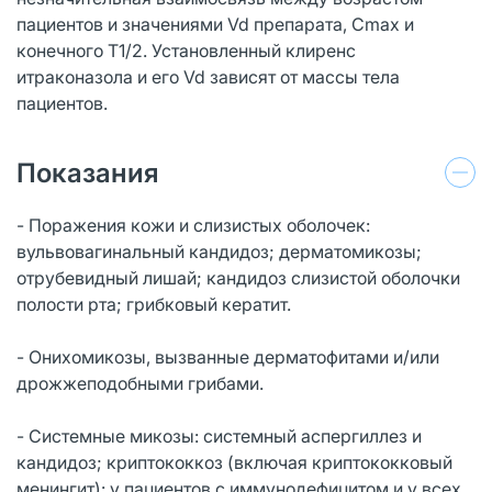
пациентов и значениями Vd препарата, Cmax и
конечного Т1/2. Установленный клиренс
итраконазола и его Vd зависят от массы тела
пациентов.
Показания
- Поражения кожи и слизистых оболочек:
вульвовагинальный кандидоз; дерматомикозы;
отрубевидный лишай; кандидоз слизистой оболочки
полости рта; грибковый кератит.
- Онихомикозы, вызванные дерматофитами и/или
дрожжеподобными грибами.
- Системные микозы: системный аспергиллез и
кандидоз; криптококкоз (включая криптококковый
менингит): у пациентов с иммунодефицитом и у всех