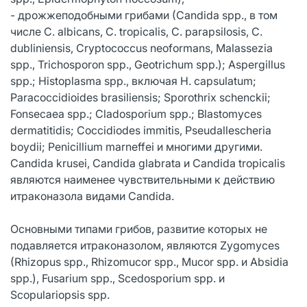
- дрожжеподобными грибами (Сandida spp., в том
числе C. albicans, C. tropicalis, C. parapsilosis, C.
dubliniensis, Cryptococcus neoformans, Malassezia
spp., Trichosporon spp., Geotrichum spp.); Aspergillus
spp.; Histoplasma spp., включая H. capsulatum;
Paracoccidioides brasiliensis; Sporothrix schenckii;
Fonsecaea spp.; Cladosporium spp.; Blastomyces
dermatitidis; Coccidiodes immitis, Pseudallescheria
boydii; Penicillium marneffei и многими другими.
Candida krusei, Candida glabrata и Candida tropicalis
являются наименее чувствительными к действию
итраконазола видами Candida.
Основными типами грибов, развитие которых не
подавляется итраконазолом, являются Zygomyces
(Rhizopus spp., Rhizomucor spp., Mucor spp. и Absidia
spp.), Fusarium spp., Scedosporium spp. и
Scopulariopsis spp.