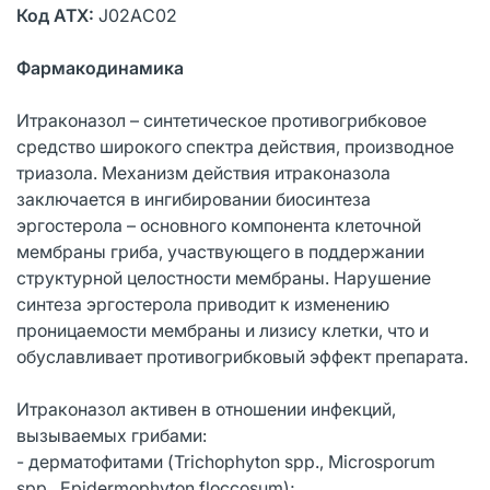
Код АТХ:
J02AС02
Фармакодинамика
Итраконазол – синтетическое противогрибковое
средство широкого спектра действия, производное
триазола. Механизм действия итраконазола
заключается в ингибировании биосинтеза
эргостерола – основного компонента клеточной
мембраны гриба, участвующего в поддержании
структурной целостности мембраны. Нарушение
синтеза эргостерола приводит к изменению
проницаемости мембраны и лизису клетки, что и
обуславливает противогрибковый эффект препарата.
Итраконазол активен в отношении инфекций,
вызываемых грибами:
- дерматофитами (Trichophyton spp., Microsporum
spp., Epidermophyton floccosum);