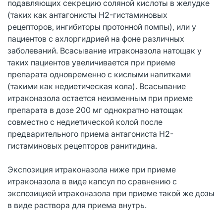
подавляющих секрецию соляной кислоты в желудке
(таких как антагонисты H2-гистаминовых
рецепторов, ингибиторы протонной помпы), или у
пациентов с ахлоргидрией на фоне различных
заболеваний. Всасывание итраконазола натощак у
таких пациентов увеличивается при приеме
препарата одновременно с кислыми напитками
(такими как недиетическая кола). Всасывание
итраконазола остается неизменным при приеме
препарата в дозе 200 мг однократно натощак
совместно с недиетической колой после
предварительного приема антагониста Н2-
гистаминовых рецепторов ранитидина.
Экспозиция итраконазола ниже при приеме
итраконазола в виде капсул по сравнению с
экспозицией итраконазола при приеме такой же дозы
в виде раствора для приема внутрь.