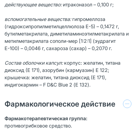
действующее вещество:
итраконазол – 0,100 г;
вспомогательные вещества:
гипромеллоза
(гидроксипропилметилцеллюлоза Е-5) – 0,1472 г,
бутилметакрилата, диметиламиноэтилметакрилата и
метилметакрилата сополи-мер [1:2:1] (эудрагит
Е-100) – 0,0046 г, сахароза (сахар) – 0,2070 г.
Состав оболочки капсул:
корпус: желатин, титана
диоксид (Е 171), азорубин (кармуазин) Е 122;
крышечка: желатин, титана диоксид (Е 171),
индигокармин – F D&C Blue 2 (Е 132).
Фармакологическое действие
Фармакотерапевтическая группа:
противогрибковое средство.