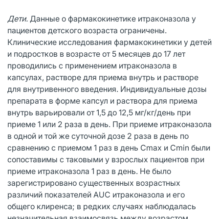
Дети.
Данные о фармакокинетике итраконазола у
пациентов детского возраста ограничены.
Клинические исследования фармакокинетики у детей
и подростков в возрасте от 5 месяцев до 17 лет
проводились с применением итраконазола в
капсулах, растворе для приема внутрь и растворе
для внутривенного введения. Индивидуальные дозы
препарата в форме капсул и раствора для приема
внутрь варьировали от 1,5 до 12,5 мг/кг/день при
приеме 1 или 2 раза в день. При приеме итраконазола
в одной и той же суточной дозе 2 раза в день по
сравнению с приемом 1 раз в день Cmax и Cmin были
сопоставимы с таковыми у взрослых пациентов при
приеме итраконазола 1 раз в день. Не было
зарегистрировано существенных возрастных
различий показателей AUC итраконазола и его
общего клиренса; в редких случаях наблюдалась
незначительная взаимосвязь между возрастом