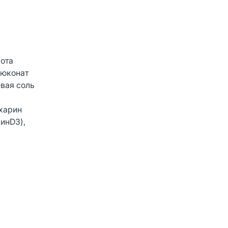
лота
люконат
евая соль
ахарин
минD3),