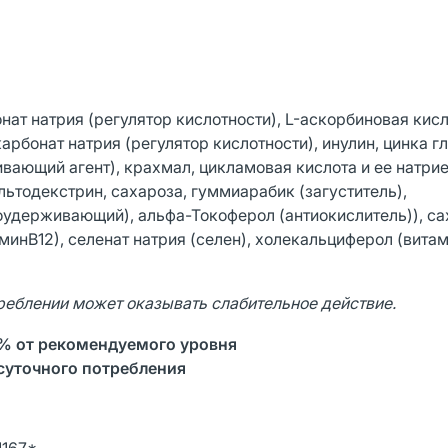
нат натрия (регулятор кислотности), L-аскорбиновая кис
карбонат натрия (регулятор кислотности), инулин, цинка г
вающий агент), крахмал, цикламовая кислота и ее натри
ьтодекстрин, сахароза, гуммиарабик (загуститель),
оудерживающий), альфа-Токоферол (антиокислитель)), с
минВ12), селенат натрия (селен), холекальциферол (вита
реблении может оказывать слабительное действие.
% от рекомендуемого уровня
суточного потребления