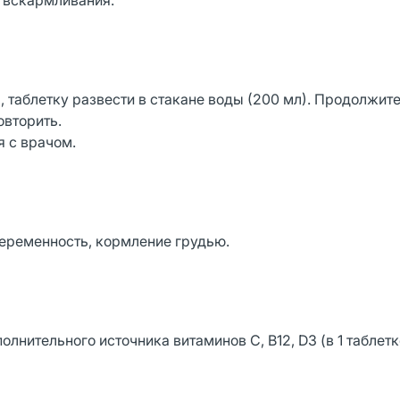
о вскармливания.
, таблетку развести в стакане воды (200 мл). Продолжит
овторить.
 с врачом.
еременность, кормление грудью.
олнительного источника витаминов С, В12, D3 (в 1 таблетк