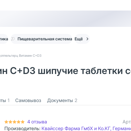
тика
Пищеварительная система
Ещё
оппельгерц Витамин С+D3
н С+D3 шипучие таблетки с
нты
1
Самовывоз
Документы
2
4 отзыва
Арт
Производитель:
Квайссер Фарма ГмбХ и Ко.КГ, Герман