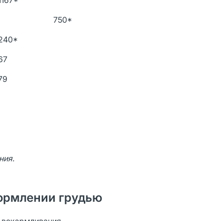
1167*
750*
240*
67
79
ния.
ормлении грудью