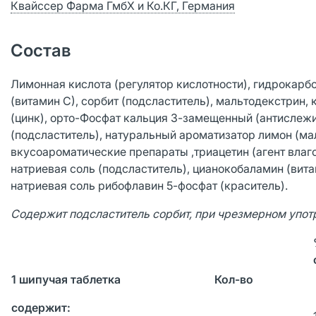
Квайссер Фарма ГмбХ и Ко.КГ, Германия
Состав
Лимонная кислота (регулятор кислотности), гидрокарбо
(витамин С), сорбит (подсластитель), мальтодекстрин, 
(цинк), орто-Фосфат кальция 3-замещенный (антислежи
(подсластитель), натуральный ароматизатор лимон (мал
вкусоароматические препараты ,триацетин (агент влаг
натриевая соль (подсластитель), цианокобаламин (вита
натриевая соль рибофлавин 5-фосфат (краситель).
Содержит подсластитель сорбит, при чрезмерном упот
1 шипучая таблетка
Кол-во
содержит: