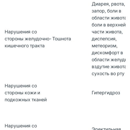
Диарея, рвота,
запор, боли в
области живота,
боли в верхней
Нарушения со
части живота,
стороны желудочно-
Тошнота
диспепсия,
кишечного тракта
метеоризм,
дискомфорт в
области желудка
вздутие живота,
сухость во рту
Нарушения со
стороны кожи и
Гипергидроз
подкожных тканей
Нарушения со
Эректильная