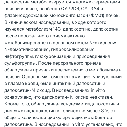
дапоксетин метаболизируется многими ферментами
печени и почек, особенно CYP2D6, CYP3A4 и
флавинсодержащей монооксигеназой (ФМ01) почек.
В клиническом исследовании, в ходе которого
изучался метаболизм 14С-дапоксетина, дапоксетин
после перорального приема активно
метаболизировался в основном путем N-окисления,
N-деметилирования, гидроксилирования
нафтогруппы, глюкуронизации и присоединения
сульфогруппы. После перорального приема
обнаружены признаки пресистемного метаболизма в
печени. Основными компонентами, циркулирующими
в плазме крови, были интактный дапоксетин и
дапоксетин-N-оксид. В исследованиях in vitro
обнаружено, что дапоксетин- N-оксид неактивен.
Кроме того, обнаруживались дезметилдапоксетин и
дидезметилдапоксетин в количестве менее 3 % от
общего количества циркулирующих метаболитов
дапоксетина. В исследовании in vitro установлено, что