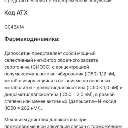
Средство лечения преждевременной эякуляции
Код АТХ
G04BX14
Фармакодинамика:
Дапоксетин представляет собой мощный
селективный ингибитор обратного захвата
серотонина (СИОЗС) с концентрацией
полумаксимального ингибирования (IC50) 1,12 нМ,
метаболизирующийся в организме до основных
метаболитов - дезметилдапоксетина (IC50 < 1,0 нМ) и
дидезметилдапоксетина (IC50 = 2,0 нМ), в равной
степени или менее активных (дапоксетин-N-оксид
(IС50 = 282 нМ)).
Механизм действия дапоксетина при
преждевременной эякуляции связан с торможением